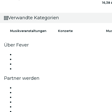
16,38 
Verwandte Kategorien
Musikveranstaltungen
Konzerte
Mus
Über Fever
Presse
Wir stellen ein!
Geschenkgutscheine
Hilfe-Center
Partner werden
Fever Zone
Veröffentliche dein Event
Firmenevents & -vorteile
Affiliate-Programm
Botschafter & Influencer-Programm
Markenpartnerschaften