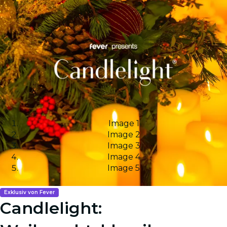
Image 1
Image 2
Image 3
Image 4
Image 5
Exklusiv von Fever
Candlelight: