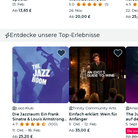
13. Feb.
Kerzenschein in der Bristol
5.0
(1)
4.5
Cathedral
Ab
13,65 £
26. Nov.
22. De
Ab
20,00 £
Ab
25
Entdecke unsere Top-Erlebnisse
Loco Klub
Trinity Community Arts
Ans
Die Jazzraum: Ein Frank
Einfach erklärt: Wein für
The J
Sinatra & Louis Armstrong
Anfänger
auf d
Tribut
4.7
(100)
9. Okt. - 12. Feb.
5. Sept.
11. Okt. - 18. Feb.
Ab
35,00 £
Bis z
Ab
25,20 £
Ab
20,