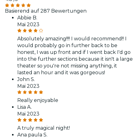
Basierend auf 287 Bewertungen
Abbie B.
Mai 2023
Absolutely amazing!!!! I would recommend!! I
would probably go in further back to be
honest, I was up front and if I went back I'd go
into the further sections because it isn't a large
theater so you're not missing anything, it
lasted an hour and it was gorgeous!
John S.
Mai 2023
Really enjoyable
Lisa A.
Mai 2023
A truly magical night!
Ana paula S.