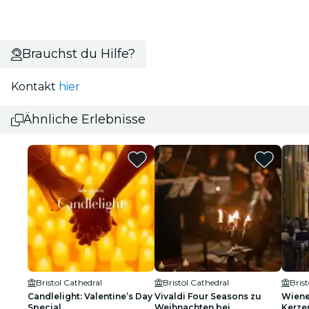
Brauchst du Hilfe?
Kontakt
hier
Ähnliche Erlebnisse
Bristol Cathedral
Bristol Cathedral
Bris
Candlelight: Valentine’s Day
Vivaldi Four Seasons zu
Wiene
Special
Weihnachten bei
Kerze