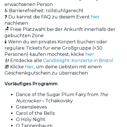
erwachsenen Person
♿ Barrierefreiheit: rollstuhlgerecht
❓ Du kannst die FAQ zu diesem Event
hier
nachlesen
🪑 Freie Platzwahl bei der Ankunft innerhalb der
gebuchten Zone
🕯️ Wenn du ein privates Konzert buchen oder
reguläre Tickets für eine Großgruppe (+30
Personen) kaufen möchtest, klicke
hier
🎻 Entdecke alle
Candlelight-Konzerte in Bristol
🎁 Klicke
hier
, um deine Liebsten mit einem
Geschenkgutschein zu überraschen
Vorläufiges Programm
Dance of the Sugar Plum Fairy from
The
Nutcracker
– Tchaikovsky
Greensleeves
Carol of the Bells
O Holy Night
O Tannenbaum