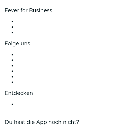
Fever for Business
Privatveranstaltungen & Gruppentickets
Firmenvorteile
Firmengeschenkkarten und -gutscheine
Folge uns
Facebook
X (Twitter)
Instagram
TikTok
LinkedIn
YouTube
Entdecken
Veranstaltungsorte in Bristol
Du hast die App noch nicht?