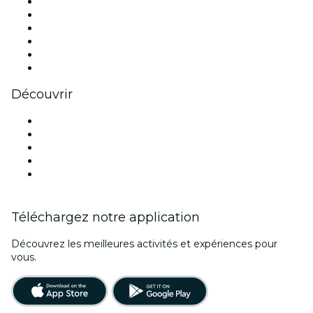
Facebook
X (Twitter)
Instagram
TikTok
LinkedIn
Youtube
Découvrir
Lieux d'événements à Mexico
Aujourd'hui
Demain
Cette semaine
Ce week-end
Téléchargez notre application
Découvrez les meilleures activités et expériences pour
vous.