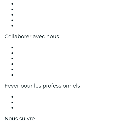
Presse
Travailler chez Fever
Bourses d'excellence Fever
Cartes-cadeaux
Centre d'aide
Collaborer avec nous
Fever Zone
Publiez votre événement
Événements d'entreprise et avantages
Programme d'affiliation
Programme d'ambassadeurs et d'influenceurs
Partenariats avec des marques
Fever pour les professionnels
Événements privés et billets de groupe
Avantages pour les entreprises
Coupons et cartes cadeaux pour les entreprises
Nous suivre