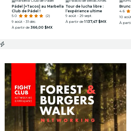
Marbella Club de Pádel
Palacio de Bellas Artes
Alm
Pádel [+Tacos] au Marbella
Tour de lucha libre :
Brunch
Club de Pádel !
l’expérience ultime
4.6
5.0
(2)
9 août - 29 sept.
10 août
9 août - 31 déc.
À partir de
1 137,47 $MX
À part
À partir de
366,00 $MX