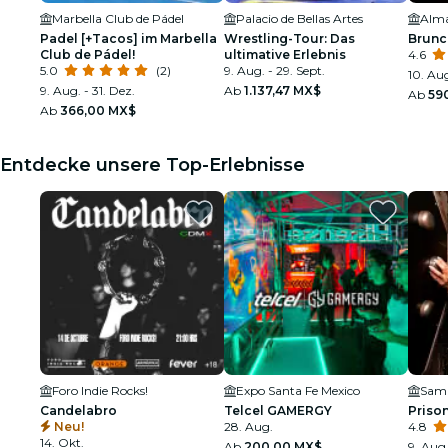
Marbella Club de Pádel
Palacio de Bellas Artes
Alm
Padel [+Tacos] im Marbella
Wrestling-Tour: Das
Brunc
Club de Pádel!
ultimative Erlebnis
4.6
5.0
(2)
9. Aug. - 29. Sept.
10. Aug
9. Aug. - 31. Dez.
Ab
1.137,47 MX$
Ab
59
Ab
366,00 MX$
Entdecke unsere Top-Erlebnisse
Foro Indie Rocks!
Expo Santa Fe Mexico
Candelabro
Telcel GAMERGY
Prison
Neu!
28. Aug.
4.8
14. Okt.
Ab
200,00 MX$
9. Aug.