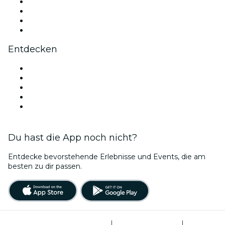
Instagram
TikTok
LinkedIn
YouTube
Entdecken
Veranstaltungsorte in Mexiko-Stadt
Heute
Morgen
Diese Woche
Dieses Wochenende
Du hast die App noch nicht?
Entdecke bevorstehende Erlebnisse und Events, die am
besten zu dir passen.
Allgemeine Geschäftsbedingungen
|
Datenschutzerklärung
|