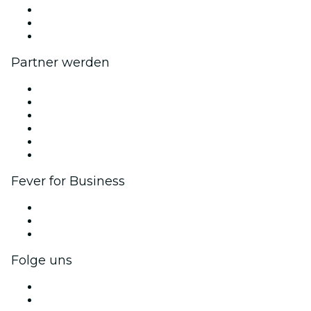
Fever Exzellenzstipendien
Geschenkgutscheine
Hilfe-Center
Partner werden
Fever Zone
Veröffentliche dein Event
Firmenevents & -vorteile
Affiliate-Programm
Botschafter & Influencer-Programm
Markenpartnerschaften
Fever for Business
Privatveranstaltungen & Gruppentickets
Firmenvorteile
Firmengeschenkkarten und -gutscheine
Folge uns
Facebook
X (Twitter)