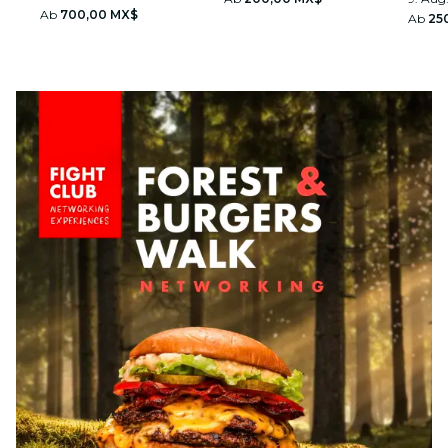
Ab
700,00 MX$
Ab
25