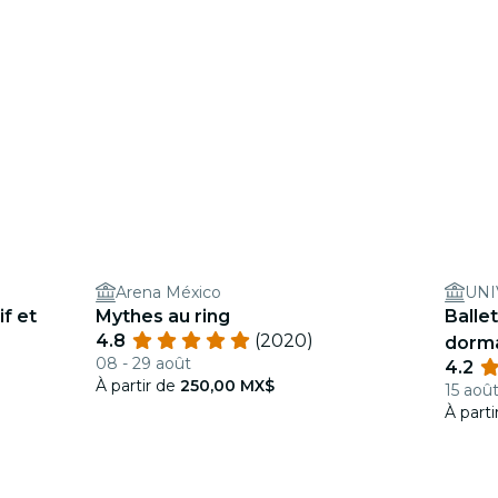
Arena México
f et
Mythes au ring
Ballet
4.8
(2020)
dorma
08 - 29 août
4.2
éblou
À partir de
250,00 MX$
15 août
À part