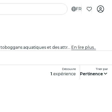
FR
Détends-toi dans les meilleurs parcs à thème et parcs aquatiques de Mexico. Profite des manèges exaltants, des toboggans aquatiques et des attractions pour toute la famille pour une journée de loisirs inoubliables.
En lire plus...
Découvre
Trier par
1
expérience
Pertinence