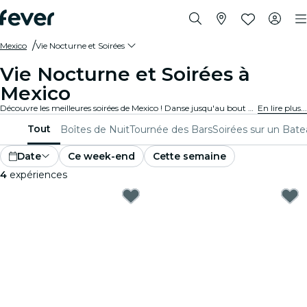
Mexico
Vie Nocturne et Soirées
Vie Nocturne et Soirées à
Mexico
Découvre les meilleures soirées de Mexico ! Danse jusqu'au bout de la nuit dans des clubs branchés, sirote de délicieux cocktails dans des bars élégants, et profite de la musique live dans des lieux animés. Parfait pour les noctambules et les amoureux de la fête en quête de soirées inoubliables.
En lire plus...
Tout
Boîtes de Nuit
Tournée des Bars
Soirées sur un Bat
Date
Ce week-end
Cette semaine
4
expériences