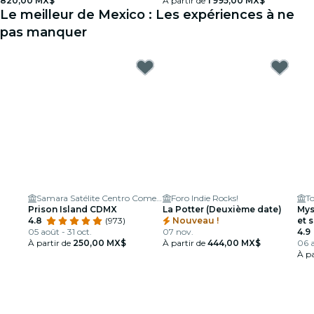
820,00 MX$
À partir de
1 995,00 MX$
Le meilleur de Mexico : Les expériences à ne
pas manquer
Samara Satélite Centro Comercial
Foro Indie Rocks!
T
Prison Island CDMX
La Potter (Deuxième date)
Mys
4.8
(973)
Nouveau !
et s
05 août - 31 oct.
07 nov.
4.9
À partir de
250,00 MX$
À partir de
444,00 MX$
06 a
À pa