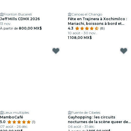
Fronton Bucareli
Canoas el Chango
Jeff Mills CDMX 2026
Fête en Trajinera à Xochimilco :
13 nov.
Mariachi, boissons à bord et
À partir de
800,00 MX$
snacks mexicains
4.3
(8)
10 août - 30 nov.
1 108,00 MX$
Lieux multiples
Fuente de Cibeles
MamboCafé
Gayhopping : les circuits
5.0
(1)
nocturnes de la scène queer de
07 août - 26 déc.
CDMX
06 août - 31 déc.