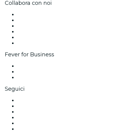
Collabora con noi
Gestisci il tuo evento
Pubblica il tuo evento
Eventi aziendali & benefit
Programma di affiliazione
Programma Ambassador e Influencer
Brand partnership
Fever for Business
Eventi privati e biglietti di gruppo
Benefit aziendali
Gift card e voucher aziendali
Seguici
Facebook
X (Twitter)
Instagram
TikTok
LinkedIn
Youtube