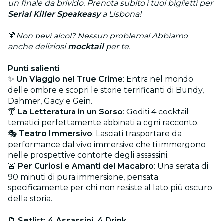
un finale da brivido. Prenota subito i tuoi biglietti per
Serial Killer Speakeasy
a Lisbona!
🍹
Non bevi alcol? Nessun problema! Abbiamo
anche deliziosi
mocktail
per te.
Punti salienti
✨
Un Viaggio nel True Crime
: Entra nel mondo
delle ombre e scopri le storie terrificanti di Bundy,
Dahmer, Gacy e Gein.
🍸
La Letteratura in un Sorso
: Goditi 4 cocktail
tematici perfettamente abbinati a ogni racconto.
🎭
Teatro Immersivo
: Lasciati trasportare da
performance dal vivo immersive che ti immergono
nelle prospettive contorte degli assassini.
🚨
Per Curiosi e Amanti del Macabro
: Una serata di
90 minuti di pura immersione, pensata
specificamente per chi non resiste al lato più oscuro
della storia.
📁 Setlist: 4 Assassini, 4 Drink