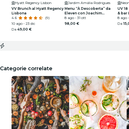
Hyatt Regency Lisbon
Jardim Amália Rodrigues
Neon
VV Brunch al Hyatt Regency
Menu “À Descoberta” da
UV 18
Lisbona
Eleven con Joachim
& bar
4.6
(9)
Koerper
8 ago - 31 ott
8 ago 
10 ago - 23 dic
98,00 €
Da
15,
Da
49,00 €
Categorie correlate