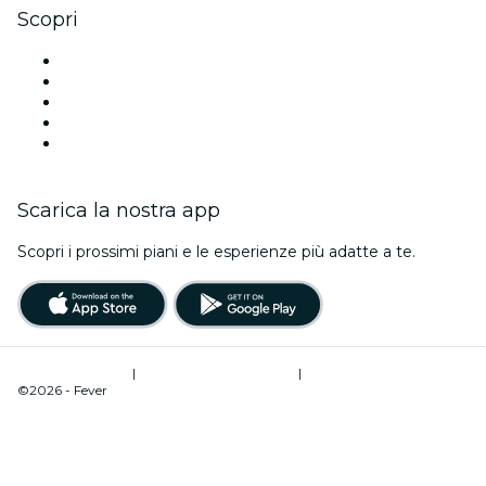
Scopri
Luoghi a Lisbona
Oggi
Domani
Questa settimana
Questo fine settimana
Scarica la nostra app
Scopri i prossimi piani e le esperienze più adatte a te.
Termini di utilizzo
|
Informativa sulla privacy
|
Gestione dei cookie
©2026 - Fever