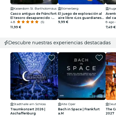
Kaiserdom St. Bartholomäus
Römerberg
Casco antiguo de Fráncfort:
El juego de exploración al
Avent
El tesoro desaparecido -
aire libre «Los guardianes
del c
Juego de exploración
4.8
(5)
de la Orilla de los Museos
9,99 €
Gotin
8 ago 
de Fráncfort»
11,99 €
7,49 €
Descubre nuestras experiencias destacadas
Stadthalle am Schloss
Alte Oper
Deut
Traumkonzert 2026 |
Bach in Space | Frankfurt
The G
Aschaffenburg
a.M
2027