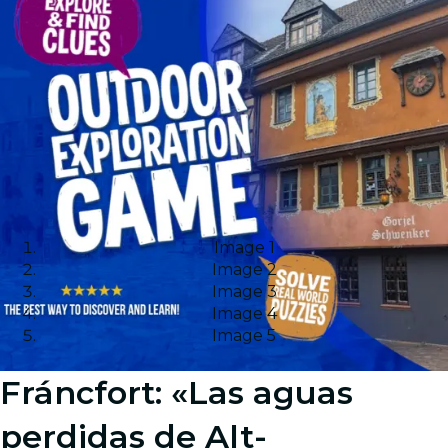
Image 1
Image 2
Image 3
Image 4
Image 5
Fráncfort: «Las aguas
perdidas de Alt-