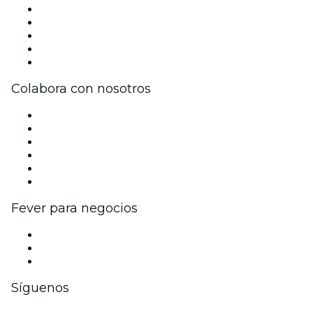
Prensa
Únete al equipo
Impressum
Tarjetas Regalo
Centro de asistencia
Colabora con nosotros
Gestiona tu evento
Publica tu evento
Eventos y beneficios para empresas
Programa de Afiliados
Programa de embajadores e influencers
Colaboraciones de marca
Fever para negocios
Eventos privados y entradas de grupo
Beneficios corporativos
Tarjetas y cupones de regalo corporativos
Síguenos