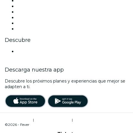
Facebook
X (Twitter)
Instagram
TikTok
LinkedIn
Youtube
Descubre
Locales y espacios de eventos en Fráncfort
Descarga nuestra app
Descubre los próximos planes y experiencias que mejor se
adapten a ti.
Términos de uso
|
Política de privacidad
|
Administrador de cookies
©2026 - Fever