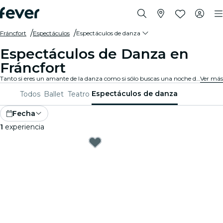
Fráncfort
Espectáculos
Espectáculos de danza
Espectáculos de Danza en
Fráncfort
Tanto si eres un amante de la danza como si sólo buscas una noche diferente, Fráncfort siempre tiene algo que ofrecer a todo el mundo. Desde danza contemporánea hasta ballet y todo lo demás, hay innumerables compañías y producciones entre las que puedes elegir.
Ver más
Espectáculos de danza
Todos
Ballet
Teatro
Fecha
1
experiencia