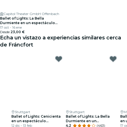
Capitol Theater GmbH Offenbach
Ballet of Lights: La Bella
Durmiente en un espectáculo
deslumbrante
17 oct - 16 ene
Desde
23,00 €
Echa un vistazo a experiencias similares cerca
de Fráncfort
Stuttgart
Stuttgart
M
Ballet of Lights: Cenicienta
Ballet of Lights: La Bella
Bal
en un espectáculo
Durmiente en un
en 
deslumbrante
12 dic - 13 feb
espectáculo deslumbrante
4.2
(463)
des
17 o