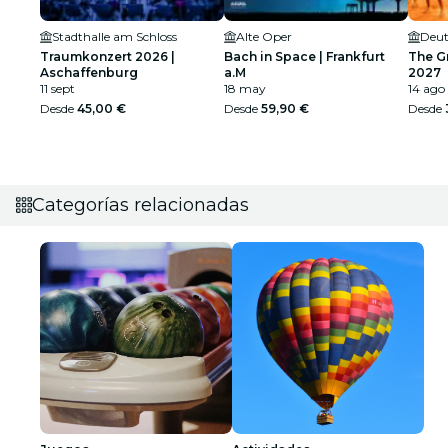
Stadthalle am Schloss
Alte Oper
Deut
Traumkonzert 2026 |
Bach in Space | Frankfurt
The G
Aschaffenburg
a.M
2027
11 sept
18 may
14 ago
Desde
45,00 €
Desde
59,90 €
Desde
Categorías relacionadas