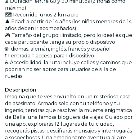
⌛ Duración: entre 60 y 90 minutos (2 horas como
máximo)
🗺️ Recorrido: unos 2 km a pie
👤 Edad: a partir de 14 años (los niños menores de 14
años deben ir acompañados)
🎮 Tamaño del grupo: ilimitado, pero lo ideal es que
cada participante tenga su propio dispositivo
🌐 Idiomas: alemán, inglés, francés y español
❗ 1 entrada = acceso para 1 dispositivo
♿ Accesibilidad: la ruta incluye calles y caminos que
podrían no ser aptos para usuarios de silla de
ruedas
Descripción
Imagina que te ves envuelto en un misterioso caso
de asesinato. Armado solo con tu teléfono y tu
ingenio, tendrás que resolver la muerte enigmática
de Bella, una famosa bloguera de viajes. Guiado por
una app, explorarás 12 lugares de tu ciudad,
recogerás pistas, descifrarás mensajes y interrogarás
a sospechosos. Una emocionante aventura al aire