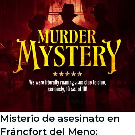
Image 1
Image 2
Image 3
Image 4
Image 5
Misterio de asesinato en
Fráncfort del Meno: