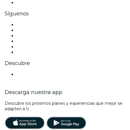
Tarjetas y cupones de regalo corporativos
Síguenos
Facebook
X (Twitter)
Instagram
TikTok
LinkedIn
Youtube
Descubre
Locales y espacios de eventos en Fráncfort
Descarga nuestra app
Descubre los próximos planes y experiencias que mejor se
adapten a ti.