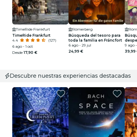
TimeRide Frankfurt
Römerberg
Röm
TimeRide Frankfurt
Búsqueda del tesoro para
Búsqu
4.4
(127)
toda la familia en Fráncfort
despe
6 ago - 29 jul
vuest
9 ago 
6 ago - 1 oct
despe
24,99 €
39,99
Desde
17,90 €
Fráncf
Descubre nuestras experiencias destacadas