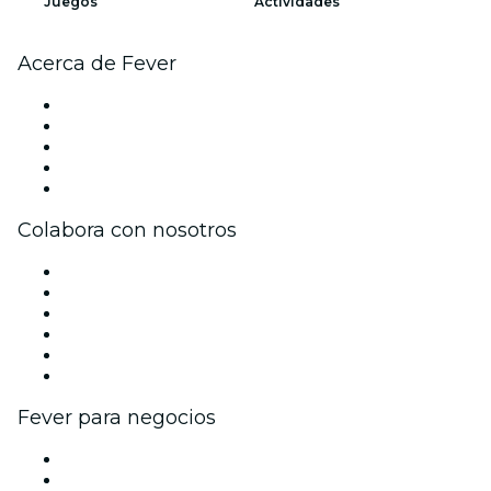
Juegos
Actividades
Acerca de Fever
Prensa
Únete al equipo
Impressum
Tarjetas Regalo
Centro de asistencia
Colabora con nosotros
Gestiona tu evento
Publica tu evento
Eventos y beneficios para empresas
Programa de Afiliados
Programa de embajadores e influencers
Colaboraciones de marca
Fever para negocios
Eventos privados y entradas de grupo
Beneficios corporativos