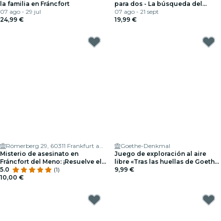
la familia en Fráncfort
para dos - La búsqueda del
07 ago - 29 jul
tesoro
07 ago - 21 sept
24,99 €
19,99 €
Römerberg 29, 60311 Frankfurt am Main, Germany
Goethe-Denkmal
Misterio de asesinato en
Juego de exploración al aire
Fráncfort del Meno: ¡Resuelve el
libre «Tras las huellas de Goethe
caso!
5.0
(1)
en Fráncfort»
9,99 €
10,00 €