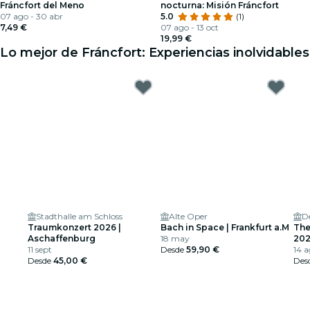
Fráncfort del Meno
nocturna: Misión Fráncfort
07 ago - 30 abr
5.0
(1)
7,49 €
07 ago - 13 oct
19,99 €
Lo mejor de Fráncfort: Experiencias inolvidables
Stadthalle am Schloss
Alte Oper
D
Traumkonzert 2026 |
Bach in Space | Frankfurt a.M
The
Aschaffenburg
18 may
20
11 sept
Desde
59,90 €
14 
Desde
45,00 €
Des