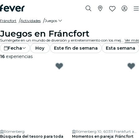
Fráncfort
Actividades
Juegos
Juegos en Fráncfort
Sumérgete en un mundo de diversión y entretenimiento con los mejores juegos en Fráncfort. Desde juegos de mesa hasta experiencias de realidad virtual, hay algo para que todos disfruten.
Ver más
Fecha
Hoy
Este fin de semana
Esta semana
16
experiencias
Römerberg
Römerberg 10, 60311 Frankfurt am Main
Búsqueda del tesoro para toda
Momentos en pareja: Fráncfort