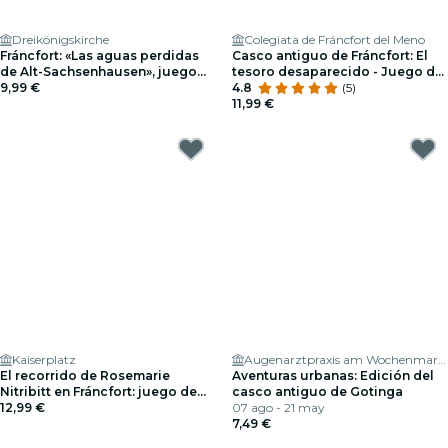
Dreikönigskirche
Colegiata de Fráncfort del Meno
Fráncfort: «Las aguas perdidas
Casco antiguo de Fráncfort: El
de Alt-Sachsenhausen», juego
tesoro desaparecido - Juego de
de exploración al aire libre
9,99 €
exploración
4.8
(5)
11,99 €
Kaiserplatz
Augenarztpraxis am Wochenmarkt
El recorrido de Rosemarie
Aventuras urbanas: Edición del
Nitribitt en Fráncfort: juego de
casco antiguo de Gotinga
exploración al aire libre
12,99 €
07 ago - 21 may
7,49 €