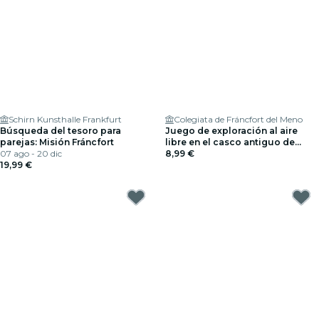
Schirn Kunsthalle Frankfurt
Colegiata de Fráncfort del Meno
Búsqueda del tesoro para
Juego de exploración al aire
parejas: Misión Fráncfort
libre en el casco antiguo de
07 ago - 20 dic
Fráncfort
8,99 €
19,99 €