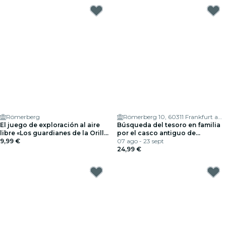
Römerberg
Römerberg 10, 60311 Frankfurt am Main
El juego de exploración al aire
Búsqueda del tesoro en familia
libre «Los guardianes de la Orilla
por el casco antiguo de
de los Museos de Fráncfort»
9,99 €
Fráncfort
07 ago - 23 sept
24,99 €