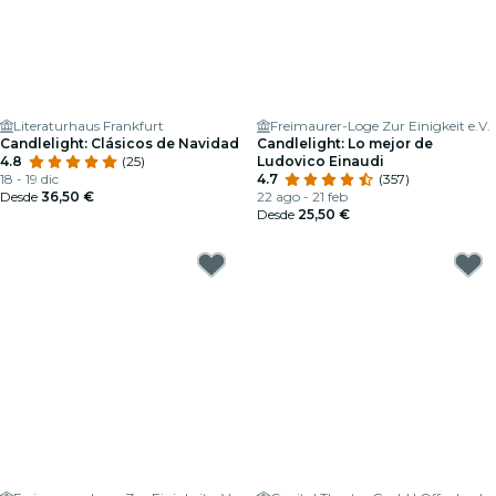
Literaturhaus Frankfurt
Freimaurer-Loge Zur Einigkeit e.V.
Candlelight: Clásicos de Navidad
Candlelight: Lo mejor de
4.8
(25)
Ludovico Einaudi
18 - 19 dic
4.7
(357)
Desde
36,50 €
22 ago - 21 feb
Desde
25,50 €