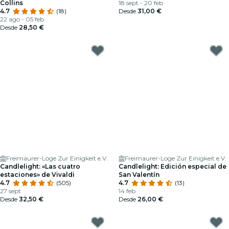
Collins
18 sept - 20 feb
4.7
(18)
Desde
31,00 €
22 ago - 05 feb
Desde
28,50 €
Freimaurer-Loge Zur Einigkeit e.V.
Freimaurer-Loge Zur Einigkeit e.V.
Candlelight: «Las cuatro
Candlelight: Edición especial de
estaciones» de Vivaldi
San Valentín
4.7
(505)
4.7
(13)
27 sept
14 feb
Desde
32,50 €
Desde
26,00 €