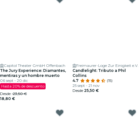
Capitol Theater GmbH Offenbach
Freimaurer-Loge Zur Einigkeit e.V.
The Jury Experience: Diamantes,
Candlelight: Tributo a Phil
mentiras y un hombre muerto
Collins
06 sept - 20 dic
4.7
(15)
25 sept - 21 nov
Hasta 20% de descuento
Desde
25,50 €
Desde
23,50 €
18,80 €