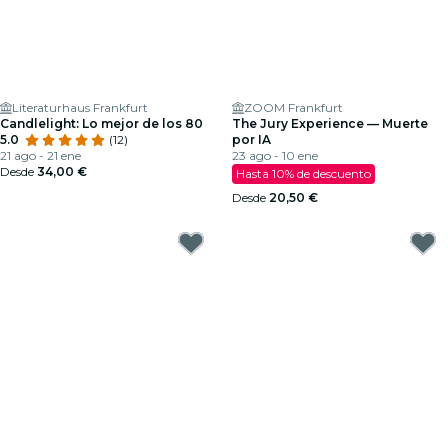
Literaturhaus Frankfurt
ZOOM Frankfurt
Candlelight: Lo mejor de los 80
The Jury Experience — Muerte
5.0
(12)
por IA
21 ago - 21 ene
23 ago - 10 ene
Desde
34,00 €
Hasta 10% de descuento
Desde
20,50 €