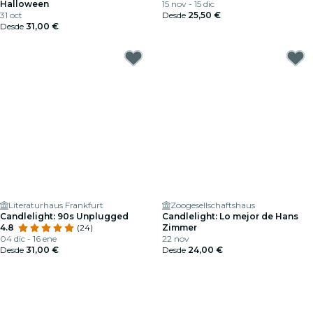
Halloween
15 nov - 15 dic
31 oct
Desde
25,50 €
Desde
31,00 €
Literaturhaus Frankfurt
Zoogesellschaftshaus
Candlelight: 90s Unplugged
Candlelight: Lo mejor de Hans
4.8
(24)
Zimmer
04 dic - 16 ene
22 nov
Desde
31,00 €
Desde
24,00 €