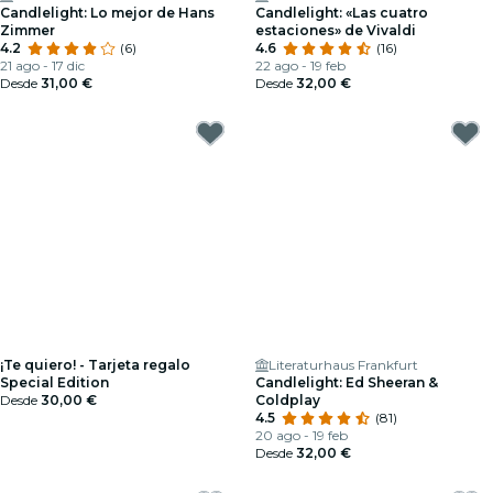
Candlelight: Lo mejor de Hans
Candlelight: «Las cuatro
Zimmer
estaciones» de Vivaldi
4.2
(6)
4.6
(16)
21 ago - 17 dic
22 ago - 19 feb
Desde
31,00 €
Desde
32,00 €
¡Te quiero! - Tarjeta regalo
Literaturhaus Frankfurt
Special Edition
Candlelight: Ed Sheeran &
Desde
30,00 €
Coldplay
4.5
(81)
20 ago - 19 feb
Desde
32,00 €