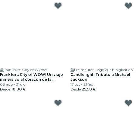
Frankfurt: City of WOW!
Freimaurer-Loge Zur Einigkeit e.V.
Frankfurt: City of WOW! Un viaje
Candlelight: Tributo a Michael
inmersivo al corazón de la
Jackson
ciudad
08 ago - 31 dic
17 oct - 21 feb
Desde
10,00 €
Desde
25,50 €