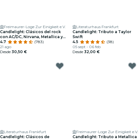
Freimaurer-Loge Zur Einigkeit e.V.
Literaturhaus Frankfurt
Candlelight: Clásicos del rock
Candlelight: Tributo a Taylor
con AC/DC, Nirvana, Metallica y
Swift
más
4.7
(783)
4.5
(38)
21 ago
05 sept - 06 feb
Desde
30,50 €
Desde
32,00 €
Literaturhaus Frankfurt
Freimaurer-Loge Zur Einigkeit e.V.
Candlelight: Clásicos de
Candlelight: Tributo a Metallica