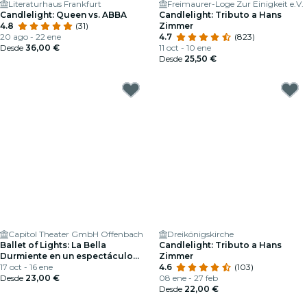
Literaturhaus Frankfurt
Freimaurer-Loge Zur Einigkeit e.V.
Candlelight: Queen vs. ABBA
Candlelight: Tributo a Hans
4.8
(31)
Zimmer
20 ago - 22 ene
4.7
(823)
Desde
36,00 €
11 oct - 10 ene
Desde
25,50 €
Capitol Theater GmbH Offenbach
Dreikönigskirche
Ballet of Lights: La Bella
Candlelight: Tributo a Hans
Durmiente en un espectáculo
Zimmer
deslumbrante
17 oct - 16 ene
4.6
(103)
Desde
23,00 €
08 ene - 27 feb
Desde
22,00 €