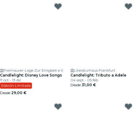
Freimaurer-Loge Zur Einigkeit e.V.
Literaturhaus Frankfurt
Candlelight: Disney Love Songs
Candlelight: Tributo a Adele
11 oct - 13 dic
04 sept - 05 feb
Desde
31,00 €
Edición Limitada
Desde
29,00 €