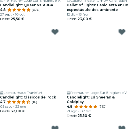
Freimaurer-Loge Zur Einigkeit e.V.
Capitol Theater GmbH Offenbach
Candlelight: Queen vs. ABBA
Ballet of Lights: Cenicienta en un
4.8
(670)
espectáculo deslumbrante
27 sept - 10 oct
12 dic - 13 feb
Desde
25,50 €
Desde
23,00 €
Literaturhaus Frankfurt
Freimaurer-Loge Zur Einigkeit e.V.
Candlelight: Clásicos del rock
Candlelight: Ed Sheeran &
4.7
(16)
Coldplay
05 sept - 22 ene
4.8
(710)
Desde
32,00 €
21 ago - 07 feb
Desde
25,50 €