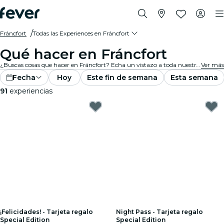
Fráncfort
Todas las Experiences en Fráncfort
Qué hacer en Fráncfort
¿Buscas cosas que hacer en Fráncfort? Echa un vistazo a toda nuestra selección y encuentra las mejores experiences y actividades que se ofrecen actualmente en la ciudad.
Ver más
Fecha
Hoy
Este fin de semana
Esta semana
91
experiencias
¡Felicidades! - Tarjeta regalo
Night Pass - Tarjeta regalo
Special Edition
Special Edition