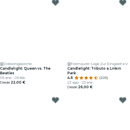
Dreikönigskirche
Freimaurer-Loge Zur Einigkeit e.V.
Candlelight: Queen vs. The
Candlelight: Tributo a Linkin
Beatles
Park
09 ene - 05 feb
4.6
(205)
Desde
22,00 €
22 ago - 22 ene
Desde
26,00 €