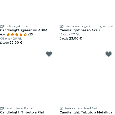
Dreikönigskirche
Freimaurer-Loge Zur Einigkeit e.V.
Candlelight: Queen vs. ABBA
Candlelight: Sezen Aksu
4.4
(25)
18 oct - 07 feb
08 ene - 26 feb
Desde
23,00 €
Desde
22,00 €
Literaturhaus Frankfurt
Literaturhaus Frankfurt
Candlelight: Tributo a Phil
Candlelight: Tributo a Metallica