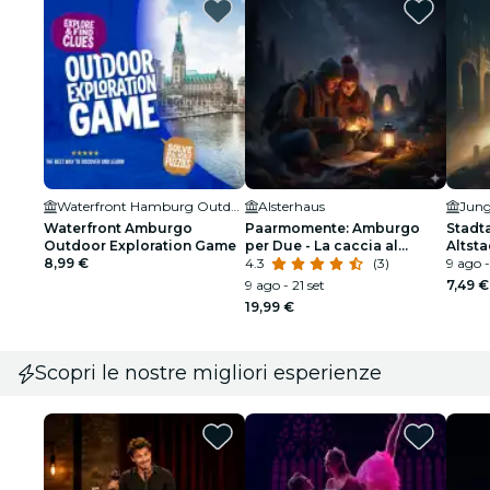
Waterfront Hamburg Outdoor Exploration Game
Alsterhaus
Jung
Waterfront Amburgo
Paarmomente: Amburgo
Stadt
Outdoor Exploration Game
per Due - La caccia al
Altsta
8,99 €
tesoro
4.3
(3)
9 ago -
9 ago - 21 set
7,49 €
19,99 €
Scopri le nostre migliori esperienze