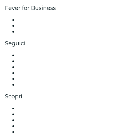
Fever for Business
Eventi privati e biglietti di gruppo
Benefit aziendali
Gift card e voucher aziendali
Seguici
Facebook
X (Twitter)
Instagram
TikTok
LinkedIn
Youtube
Scopri
Luoghi a Amburgo
Oggi
Domani
Questa settimana
Questo fine settimana