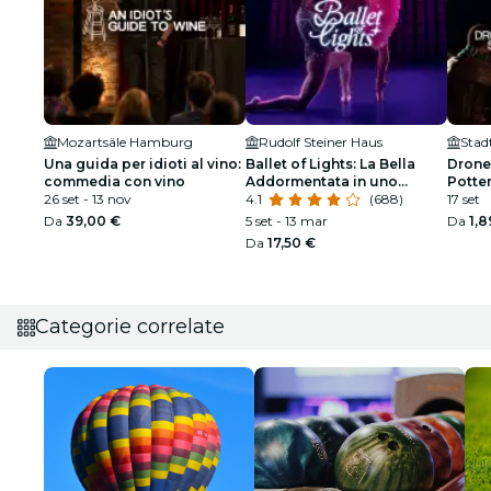
Mozartsäle Hamburg
Rudolf Steiner Haus
Stad
Una guida per idioti al vino:
Ballet of Lights: La Bella
Drone
commedia con vino
Addormentata in uno
Potte
26 set - 13 nov
spettacolo scintillante
4.1
(688)
17 set
Da
39,00 €
5 set - 13 mar
Da
1,8
Da
17,50 €
Categorie correlate