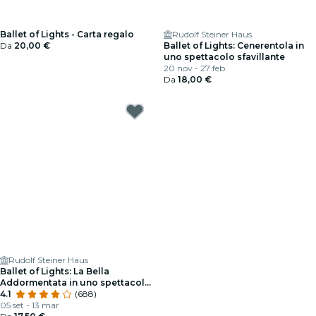
Ballet of Lights - Carta regalo
Rudolf Steiner Haus
Da
20,00 €
Ballet of Lights: Cenerentola in
uno spettacolo sfavillante
20 nov - 27 feb
Da
18,00 €
Rudolf Steiner Haus
Ballet of Lights: La Bella
Addormentata in uno spettacolo
scintillante
4.1
(688)
05 set - 13 mar