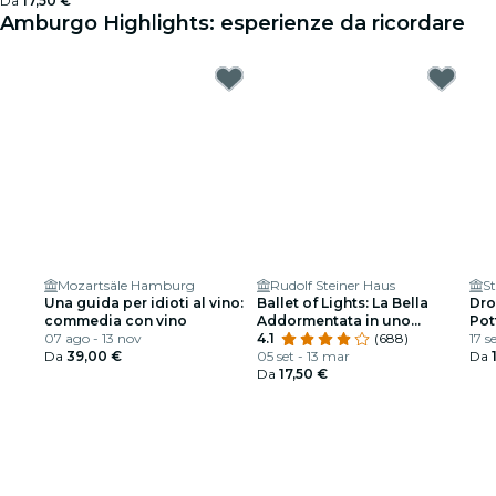
Da
17,50 €
Amburgo Highlights: esperienze da ricordare
Mozartsäle Hamburg
Rudolf Steiner Haus
S
Una guida per idioti al vino:
Ballet of Lights: La Bella
Dro
commedia con vino
Addormentata in uno
Pot
07 ago - 13 nov
spettacolo scintillante
4.1
(688)
17 s
Da
39,00 €
05 set - 13 mar
Da
Da
17,50 €