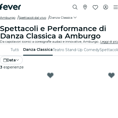
Amburgo
Spettacoli dal vivo
Danza Classica
Spettacoli e Performance di
Danza Classica a Amburgo
Da capolavori iconici a coreografie audaci e innovative, Amburgo offre una vasta gamma di spettacoli di danza classica per affascinare il pubblico di tutte le età. Perditi nei movimenti mozzafiato, nei costumi stupefacenti e nella narrazione emotiva che definiscono questa forma d'arte squisita.
Leggi di più
Danza Classica
Tutti
Teatro
Stand-Up Comedy
Spettacoli
Data
3
esperienze