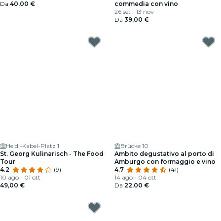
regalo
Da
40,00 €
commedia con vino
26 set - 13 nov
Da
39,00 €
Heidi-Kabel-Platz 1
Brücke 10
St. Georg Kulinarisch - The Food
Ambito degustativo al porto di
Tour
Amburgo con formaggio e vino
4.2
(9)
4.7
(41)
10 ago - 01 ott
14 ago - 04 ott
49,00 €
Da
22,00 €