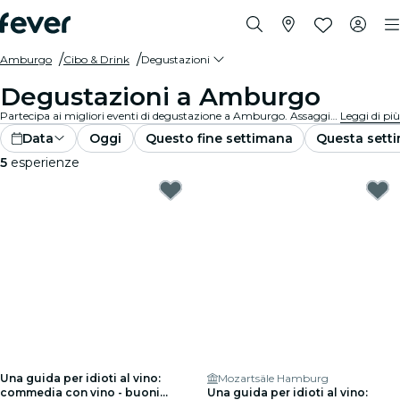
Amburgo
Cibo & Drink
Degustazioni
Degustazioni a Amburgo
Partecipa ai migliori eventi di degustazione a Amburgo. Assaggia vini, birre artigianali e cibi gourmet mentre apprendi dagli esperti.
Leggi di più
Data
Oggi
Questo fine settimana
Questa sett
5
esperienze
Una guida per idioti al vino:
Mozartsäle Hamburg
commedia con vino - buoni
Una guida per idioti al vino: