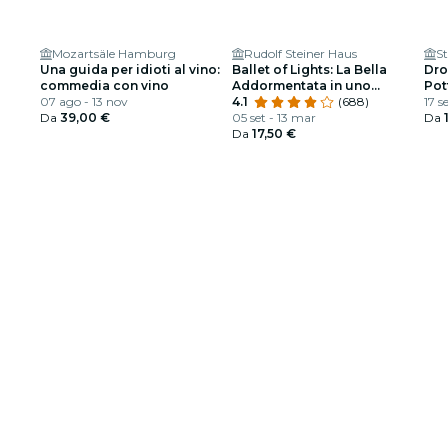
Mozartsäle Hamburg
Rudolf Steiner Haus
S
Una guida per idioti al vino:
Ballet of Lights: La Bella
Dro
commedia con vino
Addormentata in uno
Pot
07 ago - 13 nov
spettacolo scintillante
4.1
(688)
17 s
Da
39,00 €
05 set - 13 mar
Da
Da
17,50 €