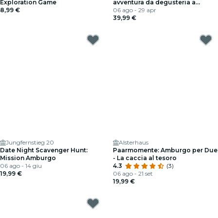
Exploration Game
avventura da degusteria a
8,99 €
Amburgo
06 ago - 29 apr
39,99 €
Jungfernstieg 20
Alsterhaus
Date Night Scavenger Hunt:
Paarmomente: Amburgo per Due
Mission Amburgo
- La caccia al tesoro
06 ago - 14 giu
4.3
(3)
19,99 €
06 ago - 21 set
19,99 €