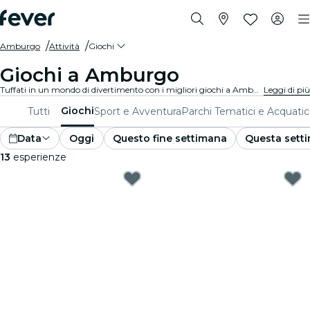
Amburgo
Attività
Giochi
Giochi a Amburgo
Tuffati in un mondo di divertimento con i migliori giochi a Amburgo. Dai giochi da tavolo alle esperienze di realtà virtuale, c'è qualcosa per tutti i gusti.
Leggi di più
Giochi
Tutti
Sport e Avventura
Parchi Tematici e Acquatic
Data
Oggi
Questo fine settimana
Questa sett
13
esperienze