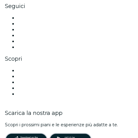
Seguici
Facebook
X (Twitter)
Instagram
TikTok
LinkedIn
Youtube
Scopri
Luoghi a Amburgo
Oggi
Domani
Questa settimana
Questo fine settimana
Scarica la nostra app
Scopri i prossimi piani e le esperienze più adatte a te.