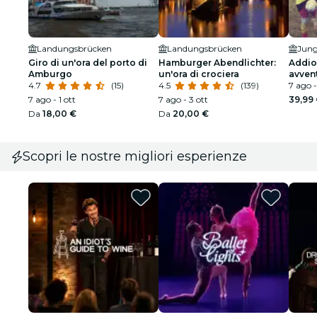
Landungsbrücken
Landungsbrücken
Jung
Giro di un'ora del porto di
Hamburger Abendlichter:
Addio 
Amburgo
un'ora di crociera
avven
4.7
(15)
4.5
(139)
Ambu
7 ago -
7 ago - 1 ott
7 ago - 3 ott
39,99
Da
18,00 €
Da
20,00 €
Scopri le nostre migliori esperienze