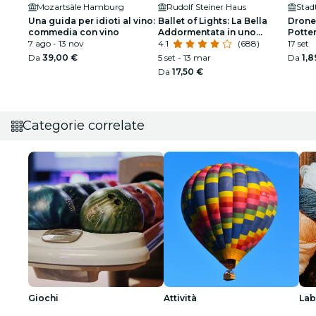
Mozartsäle Hamburg
Rudolf Steiner Haus
Stad
Una guida per idioti al vino:
Ballet of Lights: La Bella
Drone
commedia con vino
Addormentata in uno
Potte
7 ago - 13 nov
spettacolo scintillante
4.1
(688)
17 set
Da
39,00 €
5 set - 13 mar
Da
1,8
Da
17,50 €
Categorie correlate
Giochi
Attività
Lab