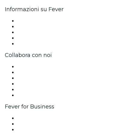
Informazioni su Fever
Stampa
Unisciti al team
Impressum
Carte regalo
Centro assistenza
Collabora con noi
Gestisci il tuo evento
Pubblica il tuo evento
Eventi aziendali & benefit
Programma di affiliazione
Programma Ambassador e Influencer
Brand partnership
Fever for Business
Eventi privati e biglietti di gruppo
Benefit aziendali
Gift card e voucher aziendali