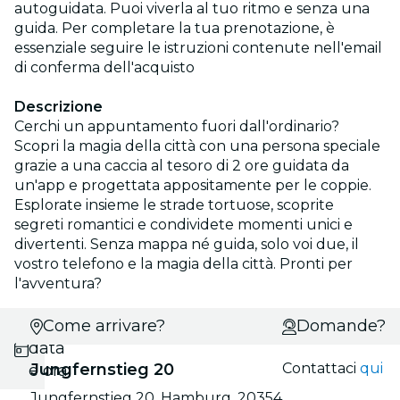
autoguidata. Puoi viverla al tuo ritmo e senza una
guida. Per completare la tua prenotazione, è
essenziale seguire le istruzioni contenute nell'email
di conferma dell'acquisto
Descrizione
Cerchi un appuntamento fuori dall'ordinario?
Scopri la magia della città con una persona speciale
grazie a una caccia al tesoro di 2 ore guidata da
un'app e progettata appositamente per le coppie.
Esplorate insieme le strade tortuose, scoprite
segreti romantici e condividete momenti unici e
divertenti. Senza mappa né guida, solo voi due, il
vostro telefono e la magia della città. Pronti per
l'avventura?
Scegli
Come arrivare?
Domande?
data
Jungfernstieg 20
Contattaci
qui
e ora
Jungfernstieg 20, Hamburg, 20354