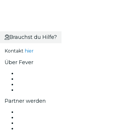
Brauchst du Hilfe?
Kontakt
hier
Über Fever
Presse
Wir stellen ein!
Geschenkgutscheine
Hilfe-Center
Partner werden
Fever Zone
Veröffentliche dein Event
Firmenevents & -vorteile
Affiliate-Programm