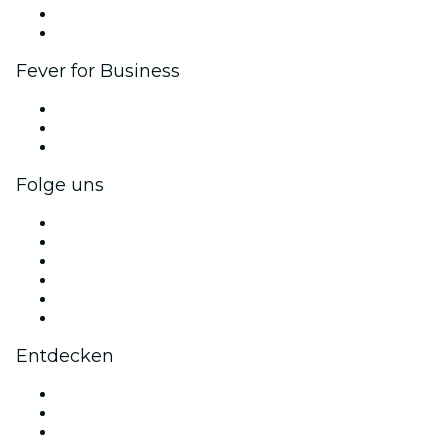
Botschafter & Influencer-Programm
Markenpartnerschaften
Fever for Business
Privatveranstaltungen & Gruppentickets
Firmenvorteile
Firmengeschenkkarten und -gutscheine
Folge uns
Facebook
X (Twitter)
Instagram
TikTok
LinkedIn
YouTube
Entdecken
Veranstaltungsorte in Nizza
Heute
Morgen