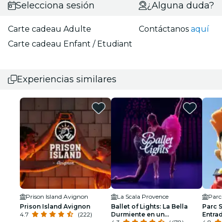
Selecciona sesión
¿Alguna duda?
Carte cadeau Adulte
Contáctanos
aquí
Carte cadeau Enfant / Etudiant
Experiencias similares
Prison Island Avignon
La Scala Provence
Parc
Prison Island Avignon
Ballet of Lights: La Bella
Parc 
4.7
(222)
Durmiente en un
Entra