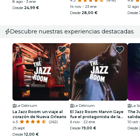
espectáculo deslumbrante
4.3
(478)
4.8
8 ago - 3 ene
14 nov - 23 ene
12 ago 
Desde
24,99 €
Desde
28,00 €
Desde
Descubre nuestras experiencias destacadas
Le Délirium
Le Délirium
La S
La Jazz Room: un viaje al
El Jazz Room: Marvin Gaye
The J
corazón de Nueva Orleans
fue el protagonista de la
salida
4.5
(262)
noche de soul
6 nov - 22 ene
10 oct 
25 sept
Desde
19,00 €
Desde
Desde
12,00 €