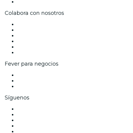
Centro de asistencia
Colabora con nosotros
Gestiona tu evento
Publica tu evento
Eventos y beneficios para empresas
Programa de Afiliados
Programa de embajadores e influencers
Colaboraciones de marca
Fever para negocios
Eventos privados y entradas de grupo
Beneficios corporativos
Tarjetas y cupones de regalo corporativos
Síguenos
Facebook
X (Twitter)
Instagram
TikTok
LinkedIn