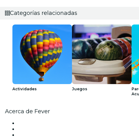
Categorías relacionadas
Actividades
Juegos
Par
Acu
Acerca de Fever
Prensa
Únete al equipo
Tarjetas Regalo