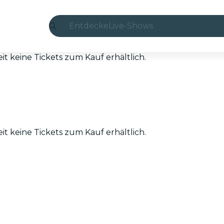
Entdecke
Live-Shows
Madrid
eit keine Tickets zum Kauf erhältlich.
Candlelight
London
Erlebnisse und Städte
eit keine Tickets zum Kauf erhältlich.
São Paulo
Seoul
Stadttouren
Konzerte