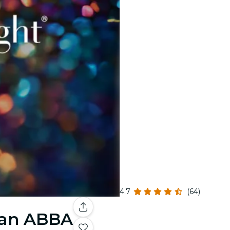
4.7
(64)
 an ABBA