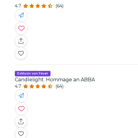
4.7
(64)
Exklusiv von Fever
Candlelight: Hommage an ABBA
4.7
(64)