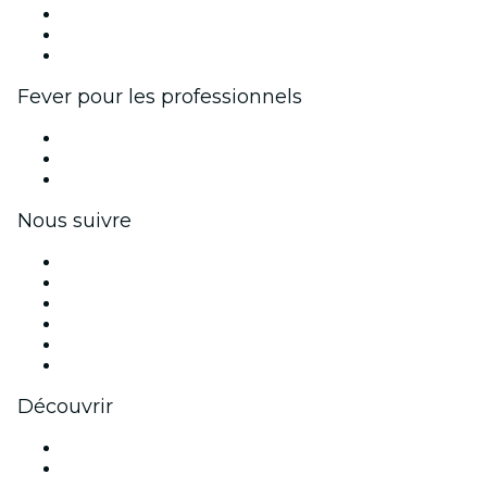
Programme d'affiliation
Programme d'ambassadeurs et d'influenceurs
Partenariats avec des marques
Fever pour les professionnels
Événements privés et billets de groupe
Avantages pour les entreprises
Coupons et cartes cadeaux pour les entreprises
Nous suivre
Facebook
X (Twitter)
Instagram
TikTok
LinkedIn
Youtube
Découvrir
Lieux d'événements à Montréal
Canada