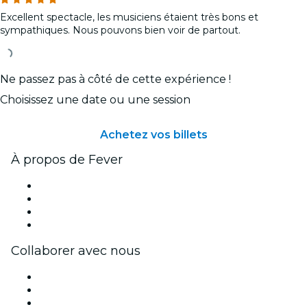
Excellent spectacle, les musiciens étaient très bons et
sympathiques. Nous pouvons bien voir de partout.
Ne passez pas à côté de cette expérience !
Choisissez une date ou une session
Achetez vos billets
À propos de Fever
Presse
Travailler chez Fever
Cartes-cadeaux
Centre d'aide
Collaborer avec nous
Fever Zone
Publiez votre événement
Événements d'entreprise et avantages