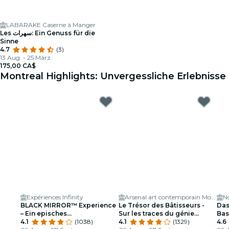
LABARAKE Caserne à Manger
Les سهرات: Ein Genuss für die
Sinne
4.7
(3)
13 Aug. - 25 März
175,00 CA$
Montreal Highlights: Unvergessliche Erlebnisse
Expériences Infinity
Arsenal art contemporain Montréal
N
BLACK MIRROR™ Experience
Le Trésor des Bâtisseurs -
Das
– Ein episches
Sur les traces du génie
Bas
Gruppenerlebnis
4.1
(1038)
égyptien - Montréal
4.1
(1329)
Mon
4.6