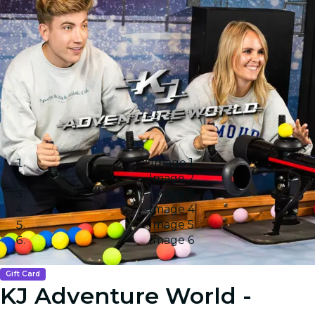
Image 1
Image 2
Image 3
Image 4
Image 5
Image 6
Gift Card
KJ Adventure World -