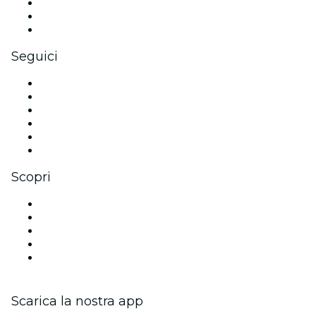
Eventi privati e biglietti di gruppo
Benefit aziendali
Gift card e voucher aziendali
Seguici
Facebook
X (Twitter)
Instagram
TikTok
LinkedIn
Youtube
Scopri
Luoghi a Amburgo
Oggi
Domani
Questa settimana
Questo fine settimana
Scarica la nostra app