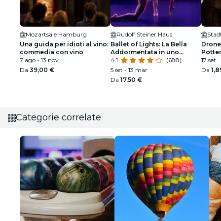
Mozartsäle Hamburg
Rudolf Steiner Haus
Stad
Una guida per idioti al vino:
Ballet of Lights: La Bella
Drone
commedia con vino
Addormentata in uno
Potte
7 ago - 13 nov
spettacolo scintillante
4.1
(688)
17 set
Da
39,00 €
5 set - 13 mar
Da
1,8
Da
17,50 €
Categorie correlate