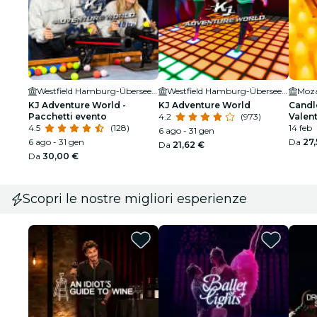
Westfield Hamburg-Überseequartier
Westfield Hamburg-Überseequartier
Moza
KJ Adventure World -
KJ Adventure World
Candle
Pacchetti evento
4.2
(973)
Valen
4.5
(128)
14 feb
6 ago - 31 gen
6 ago - 31 gen
Da
27
Da
21,62 €
Da
30,00 €
Scopri le nostre migliori esperienze