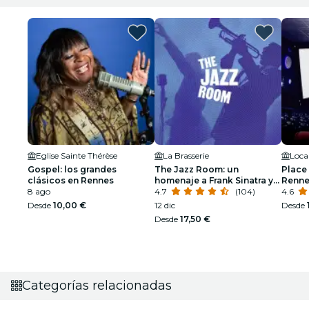
Eglise Sainte Thérèse
La Brasserie
Loca
Gospel: los grandes
The Jazz Room: un
Place
clásicos en Rennes
homenaje a Frank Sinatra y
Renne
8 ago
Louis Armstrong
4.7
(104)
4.6
Desde
10,00 €
12 dic
Desde
Desde
17,50 €
Categorías relacionadas