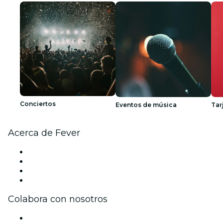
Conciertos
Eventos de música
Tar
Acerca de Fever
Prensa
Únete al equipo
Tarjetas Regalo
Centro de asistencia
Colabora con nosotros
Gestiona tu evento