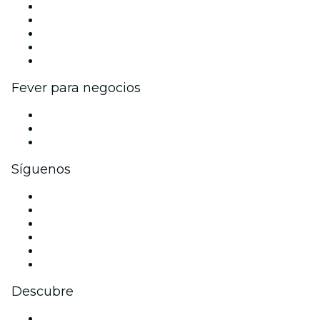
Publica tu evento
Eventos y beneficios para empresas
Programa de Afiliados
Programa de embajadores e influencers
Colaboraciones de marca
Fever para negocios
Eventos privados y entradas de grupo
Beneficios corporativos
Tarjetas y cupones de regalo corporativos
Síguenos
Facebook
X (Twitter)
Instagram
TikTok
LinkedIn
Youtube
Descubre
Locales y espacios de eventos en Rennes