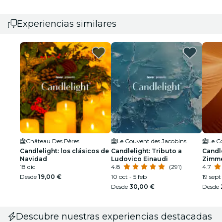
Experiencias similares
Château Des Pères
Le Couvent des Jacobins
Le C
Candlelight: los clásicos de
Candlelight: Tributo a
Candle
Navidad
Ludovico Einaudi
Zimm
18 dic
4.8
(291)
4.7
Desde
19,00 €
10 oct - 5 feb
19 sept
Desde
30,00 €
Desde
Descubre nuestras experiencias destacadas