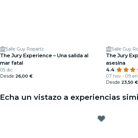
Salle Guy Ropartz
Salle Guy R
The Jury Experience – Una salida al
The Jury Expe
mar fatal
asesina
4.4
05 dic
Desde
26,00 €
07 nov - 09 e
Desde
23,50 
Echa un vistazo a experiencias sim