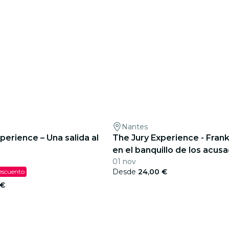
Nantes
perience – Una salida al
The Jury Experience - Fran
en el banquillo de los acusa
01 nov
hombre que desafió a Dios
Desde
24,00 €
escuento
 €