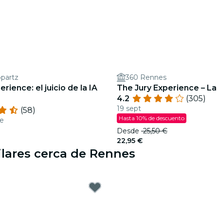
opartz
360 Rennes
rience: el juicio de la IA
The Jury Experience – La
4.2
(305)
19 sept
(58)
Hasta 10% de descuento
ne
€
Desde
25,50 €
22,95 €
ilares cerca de Rennes