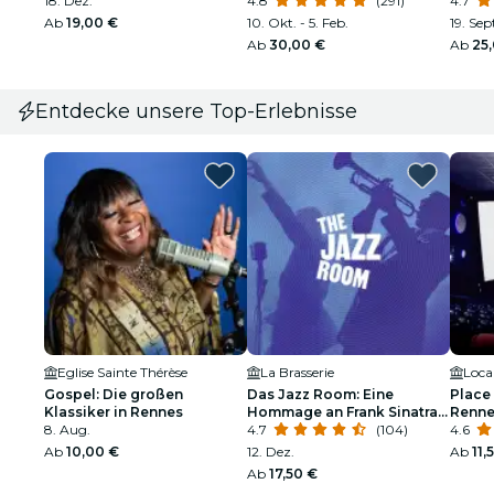
18. Dez.
4.8
(291)
4.7
Ab
19,00 €
10. Okt. - 5. Feb.
19. Sept
Ab
30,00 €
Ab
25
Entdecke unsere Top-Erlebnisse
Eglise Sainte Thérèse
La Brasserie
Loca
Gospel: Die großen
Das Jazz Room: Eine
Place
Klassiker in Rennes
Hommage an Frank Sinatra
Renne
8. Aug.
und Louis Armstrong
4.7
(104)
4.6
Ab
10,00 €
12. Dez.
Ab
11,
Ab
17,50 €