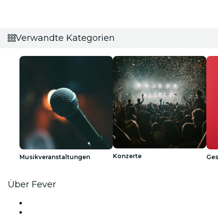
Verwandte Kategorien
Konzerte
Musikveranstaltungen
Ges
Über Fever
Presse
Wir stellen ein!