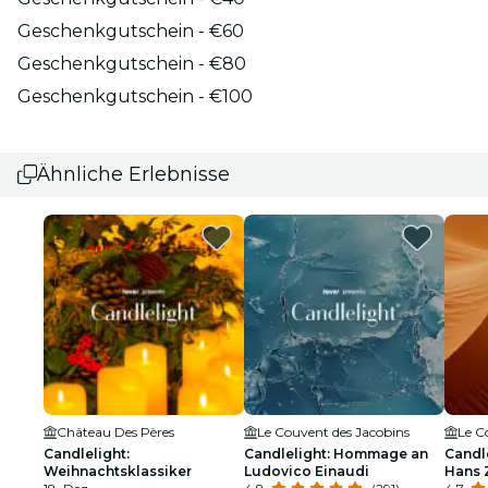
Geschenkgutschein - €60
Geschenkgutschein - €80
Geschenkgutschein - €100
Ähnliche Erlebnisse
Château Des Pères
Le Couvent des Jacobins
Le C
Candlelight:
Candlelight: Hommage an
Candl
Weihnachtsklassiker
Ludovico Einaudi
Hans 