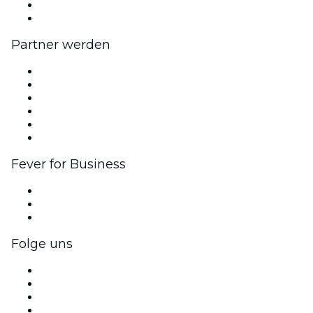
Geschenkgutscheine
Hilfe-Center
Partner werden
Fever Zone
Veröffentliche dein Event
Firmenevents & -vorteile
Affiliate-Programm
Botschafter & Influencer-Programm
Markenpartnerschaften
Fever for Business
Privatveranstaltungen & Gruppentickets
Firmenvorteile
Firmengeschenkkarten und -gutscheine
Folge uns
Facebook
X (Twitter)
Instagram
TikTok