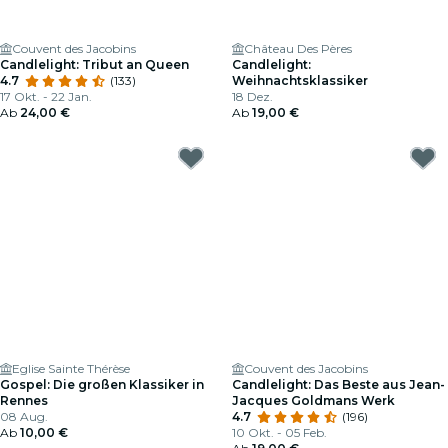
Couvent des Jacobins
Château Des Pères
Candlelight: Tribut an Queen
Candlelight:
4.7
(133)
Weihnachtsklassiker
17 Okt. - 22 Jan.
18 Dez.
Ab
24,00 €
Ab
19,00 €
Eglise Sainte Thérèse
Couvent des Jacobins
Gospel: Die großen Klassiker in
Candlelight: Das Beste aus Jean-
Rennes
Jacques Goldmans Werk
08 Aug.
4.7
(196)
Ab
10,00 €
10 Okt. - 05 Feb.