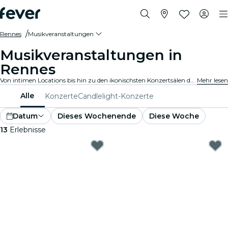
Rennes
Musikveranstaltungen
Musikveranstaltungen in
Rennes
Von intimen Locations bis hin zu den ikonischsten Konzertsälen der Stadt, Rennes pulsiert mit der Musik und bietet ein vielfältiges Veranstaltungsangebot für jeden Geschmack und Stil.
Mehr lesen
Alle
Konzerte
Candlelight-Konzerte
Datum
Dieses Wochenende
Diese Woche
13
Erlebnisse