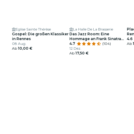
Eglise Sainte Thérèse
La Halle De La Brasserie
Pla
Gospel: Die großen Klassiker
Das Jazz Room: Eine
Ren
in Rennes
Hommage an Frank Sinatra
4.6
08 Aug.
und Louis Armstrong
4.7
(104)
Ab
Ab
10,00 €
12 Dez.
Ab
17,50 €