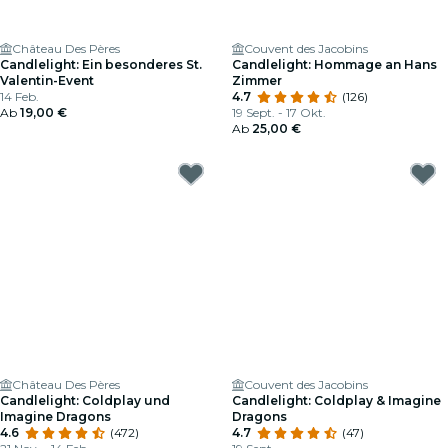
Château Des Pères
Couvent des Jacobins
Candlelight: Ein besonderes St.
Candlelight: Hommage an Hans
Valentin-Event
Zimmer
14 Feb.
4.7
(126)
Ab
19,00 €
19 Sept. - 17 Okt.
Ab
25,00 €
Château Des Pères
Couvent des Jacobins
Candlelight: Coldplay und
Candlelight: Coldplay & Imagine
Imagine Dragons
Dragons
4.6
(472)
4.7
(47)