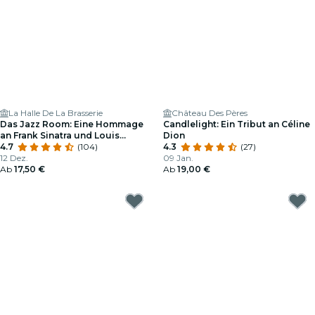
La Halle De La Brasserie
Château Des Pères
Das Jazz Room: Eine Hommage
Candlelight: Ein Tribut an Céline
an Frank Sinatra und Louis
Dion
Armstrong
4.7
(104)
4.3
(27)
12 Dez.
09 Jan.
Ab
17,50 €
Ab
19,00 €