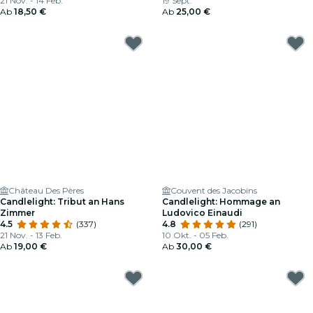
21 Nov. - 14 Feb.
19 Sept.
Ab
18,50 €
Ab
25,00 €
Château Des Pères
Couvent des Jacobins
Candlelight: Tribut an Hans
Candlelight: Hommage an
Zimmer
Ludovico Einaudi
4.5
(337)
4.8
(291)
21 Nov. - 13 Feb.
10 Okt. - 05 Feb.
Ab
19,00 €
Ab
30,00 €