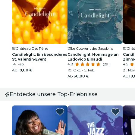
Château Des Pères
Le Couvent des Jacobins
Chât
Candlelight: Ein besonderes
Candlelight: Hommage an
Candle
St. Valentin-Event
Ludovico Einaudi
Zimm
14. Feb.
4.8
(291)
4.5
Ab
19,00 €
10. Okt. - 5. Feb.
21. Nov.
Ab
30,00 €
Ab
19
Entdecke unsere Top-Erlebnisse