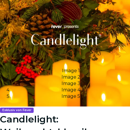
Image 1
Image 2
Image 3
Image 4
Image 5
Exklusiv von Fever
Candlelight: