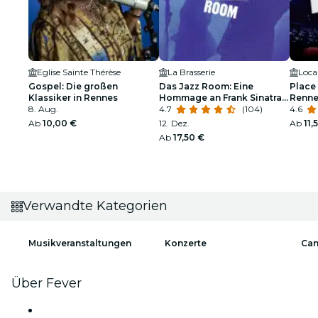
Eglise Sainte Thérèse
La Brasserie
Loca
Gospel: Die großen
Das Jazz Room: Eine
Place
Klassiker in Rennes
Hommage an Frank Sinatra
Renne
8. Aug.
und Louis Armstrong
4.7
(104)
4.6
Ab
10,00 €
12. Dez.
Ab
11,
Ab
17,50 €
Verwandte Kategorien
Musikveranstaltungen
Konzerte
Can
Über Fever
Presse