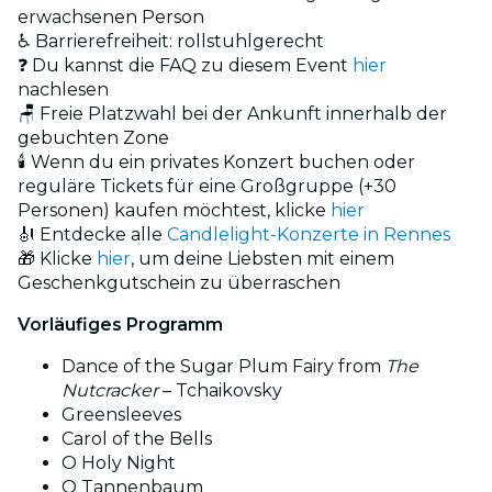
erwachsenen Person
♿ Barrierefreiheit: rollstuhlgerecht
❓ Du kannst die FAQ zu diesem Event
hier
nachlesen
🪑 Freie Platzwahl bei der Ankunft innerhalb der
gebuchten Zone
🕯️ Wenn du ein privates Konzert buchen oder
reguläre Tickets für eine Großgruppe (+30
Personen) kaufen möchtest, klicke
hier
🎻 Entdecke alle
Candlelight-Konzerte in Rennes
🎁 Klicke
hier
, um deine Liebsten mit einem
Geschenkgutschein zu überraschen
Vorläufiges Programm
Dance of the Sugar Plum Fairy from
The
Nutcracker
– Tchaikovsky
Greensleeves
Carol of the Bells
O Holy Night
O Tannenbaum