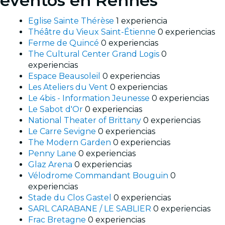
eventos en Rennes
Eglise Sainte Thérèse
1 experiencia
Théâtre du Vieux Saint-Étienne
0 experiencias
Ferme de Quincé
0 experiencias
The Cultural Center Grand Logis
0
experiencias
Espace Beausoleil
0 experiencias
Les Ateliers du Vent
0 experiencias
Le 4bis - Information Jeunesse
0 experiencias
Le Sabot d'Or
0 experiencias
National Theater of Brittany
0 experiencias
Le Carre Sevigne
0 experiencias
The Modern Garden
0 experiencias
Penny Lane
0 experiencias
Glaz Arena
0 experiencias
Vélodrome Commandant Bouguin
0
experiencias
Stade du Clos Gastel
0 experiencias
SARL CARABANE / LE SABLIER
0 experiencias
Frac Bretagne
0 experiencias