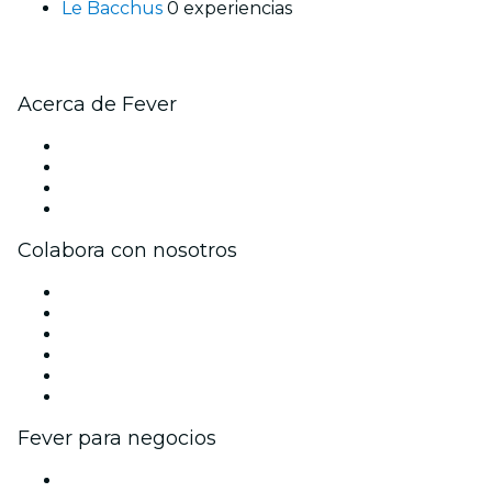
Le Bacchus
0 experiencias
Acerca de Fever
Prensa
Únete al equipo
Tarjetas Regalo
Centro de asistencia
Colabora con nosotros
Gestiona tu evento
Publica tu evento
Eventos y beneficios para empresas
Programa de Afiliados
Programa de embajadores e influencers
Colaboraciones de marca
Fever para negocios
Eventos privados y entradas de grupo