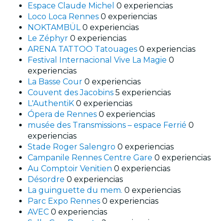
Espace Claude Michel
0 experiencias
Loco Loca Rennes
0 experiencias
NOKTAMBÜL
0 experiencias
Le Zéphyr
0 experiencias
ARENA TATTOO Tatouages
0 experiencias
Festival Internacional Vive La Magie
0
experiencias
La Basse Cour
0 experiencias
Couvent des Jacobins
5 experiencias
L'AuthentiK
0 experiencias
Ópera de Rennes
0 experiencias
musée des Transmissions – espace Ferrié
0
experiencias
Stade Roger Salengro
0 experiencias
Campanile Rennes Centre Gare
0 experiencias
Au Comptoir Venitien
0 experiencias
Désordre
0 experiencias
La guinguette du mem.
0 experiencias
Parc Expo Rennes
0 experiencias
AVEC
0 experiencias