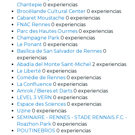
Chantepie
0 experiencias
Brocéliande Cultural Center
0 experiencias
Cabaret Moustache
0 experiencias
FNAC Rennes
0 experiencias
Parc des Hautes Ourmes
0 experiencias
Champagne Park
0 experiencias
Le Ponant
0 experiencias
Basílica de San Salvador de Rennes
0
experiencias
Abadía del Monte Saint-Michel
2 experiencias
Le Liberté
0 experiencias
Comédie de Rennes
0 experiencias
La Confluence
0 experiencias
Amrok / Bieres et Darts
0 experiencias
LEVEL 3 VERN
0 experiencias
Espace des Sciences
0 experiencias
Uzine
0 experiencias
SEMINAIRE - RENNES - STADE RENNAIS F.C. -
Roazhon Park
0 experiencias
POUTINEBROS
0 experiencias