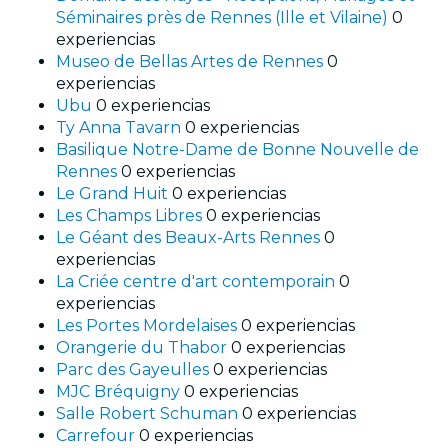
Séminaires près de Rennes (Ille et Vilaine)
0
experiencias
Museo de Bellas Artes de Rennes
0
experiencias
Ubu
0 experiencias
Ty Anna Tavarn
0 experiencias
Basilique Notre-Dame de Bonne Nouvelle de
Rennes
0 experiencias
Le Grand Huit
0 experiencias
Les Champs Libres
0 experiencias
Le Géant des Beaux-Arts Rennes
0
experiencias
La Criée centre d'art contemporain
0
experiencias
Les Portes Mordelaises
0 experiencias
Orangerie du Thabor
0 experiencias
Parc des Gayeulles
0 experiencias
MJC Bréquigny
0 experiencias
Salle Robert Schuman
0 experiencias
Carrefour
0 experiencias