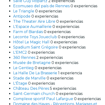
Salle Guy Ropartz
2 experiencias
Ecomuseo del país de Rennes
0 experiencias
Le Triangle
0 experiencias
Antipode
0 experiencias
The Theater Aire Libre
0 experiencias
L'Espace Aumaillerie
0 experiencias
Farm of Biardais
0 experiencias
Leconte Toys Joueclub
0 experiencias
Hôtel Le Magic Hall
0 experiencias
Spadium Saint Grégoire
0 experiencias
L'EMC2
0 experiencias
360 Rennes
2 experiencias
Musée de Bretagne
0 experiencias
Le Gentieg
0 experiencias
La Halle De La Brasserie
1 experiencia
Stade de Marville
0 experiencias
L'Étage
0 experiencias
Château Des Pères
5 experiencias
Saint-Germain church
0 experiencias
Complexe sportif Paul Lafargue
0 experiencias
Domaine des Hayes - Réceptions, Mariages et