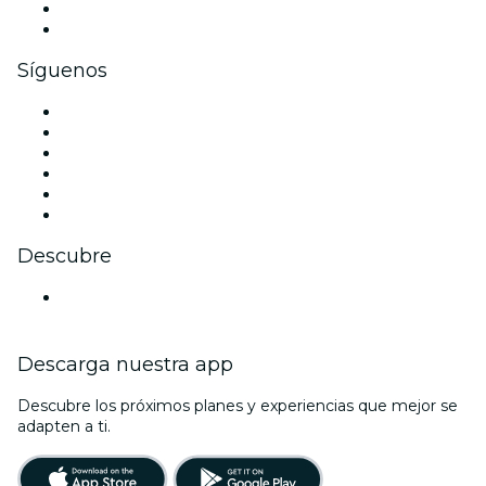
Beneficios corporativos
Tarjetas y cupones de regalo corporativos
Síguenos
Facebook
X (Twitter)
Instagram
TikTok
LinkedIn
Youtube
Descubre
Locales y espacios de eventos en Rennes
Descarga nuestra app
Descubre los próximos planes y experiencias que mejor se
adapten a ti.