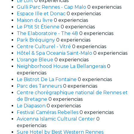
Le Loft
0 experiencias
Gulli Parc Rennes - Cap Malo
0 experiencias
Espace Ille et Donac
0 experiencias
Maison du livre
0 experiencias
Le P'tit St Étienne
0 experiencias
The Elaboratoire - The 48
0 experiencias
Park Bréquigny
0 experiencias
Centre Culturel - Vitré
0 experiencias
Hôtel & Spa Oceania Saint-Malo
0 experiencias
L'orange Bleue
0 experiencias
Neighborhood House La Bellangerais
0
experiencias
Le Bistrot De La Fontaine
0 experiencias
Parc des Tanneurs
0 experiencias
Centre chorégraphique national de Rennes et
de Bretagne
0 experiencias
Le Diapason
0 experiencias
Festival Caméras Rebelles
0 experiencias
Avicenna Islamic Cultural Center
0
experiencias
Sure Hotel by Best Western Rennes