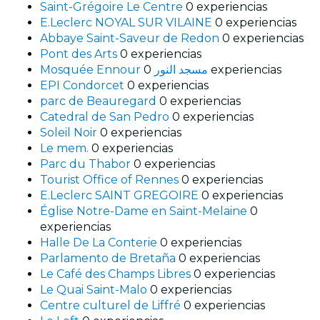
Saint-Grégoire Le Centre
0 experiencias
E.Leclerc NOYAL SUR VILAINE
0 experiencias
Abbaye Saint-Saveur de Redon
0 experiencias
Pont des Arts
0 experiencias
Mosquée Ennour مسجد النور
0 experiencias
EPI Condorcet
0 experiencias
parc de Beauregard
0 experiencias
Catedral de San Pedro
0 experiencias
Soleil Noir
0 experiencias
Le mem.
0 experiencias
Parc du Thabor
0 experiencias
Tourist Office of Rennes
0 experiencias
E.Leclerc SAINT GREGOIRE
0 experiencias
Église Notre-Dame en Saint-Melaine
0
experiencias
Halle De La Conterie
0 experiencias
Parlamento de Bretaña
0 experiencias
Le Café des Champs Libres
0 experiencias
Le Quai Saint-Malo
0 experiencias
Centre culturel de Liffré
0 experiencias