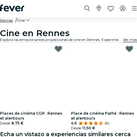
Rennes
Cine
Cine en Rennes
Explora las emocionantes proyecciones de cine en Rennes. Experimenta la magia del séptimo arte con los últimos estrenos de tus películas favoritas, disponibles en los cines más cercanos de la ciudad
Ver más
Places de cinéma CGR : Rennes
Place de cinéma Pathé : Rennes
et alentours
et alentours
Desde
8,75 €
4.6
(8)
Desde
11,50 €
Echa un vistazo a experiencias similares cerca