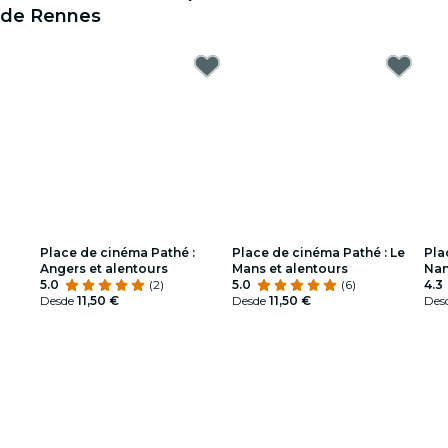
de Rennes
Place de cinéma Pathé :
Place de cinéma Pathé : Le
Pla
Angers et alentours
Mans et alentours
Nan
5.0
(2)
5.0
(6)
4.3
Desde
11,50 €
Desde
11,50 €
Des