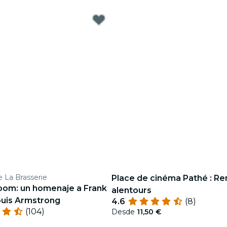
e La Brasserie
Place de cinéma Pathé : Re
oom: un homenaje a Frank
alentours
ouis Armstrong
4.6
(8)
(104)
Desde
11,50 €