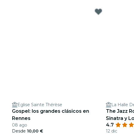
Eglise Sainte Thérèse
La Halle D
Gospel: los grandes clásicos en
The Jazz R
Rennes
Sinatra y L
4.7
08 ago
Desde
10,00 €
12 dic