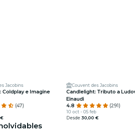
es Jacobins
Couvent des Jacobins
: Coldplay e Imagine
Candlelight: Tributo a Ludo
Einaudi
(47)
4.8
(291)
10 oct - 05 feb
 €
Desde
30,00 €
nolvidables