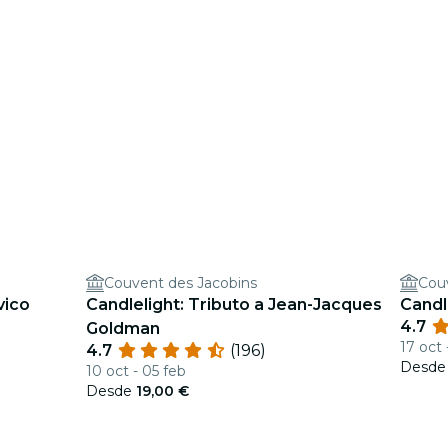
Couvent des Jacobins
Cou
vico
Candlelight: Tributo a Jean-Jacques
Candl
4.7
Goldman
17 oct 
4.7
(196)
Desd
10 oct - 05 feb
Desde
19,00 €