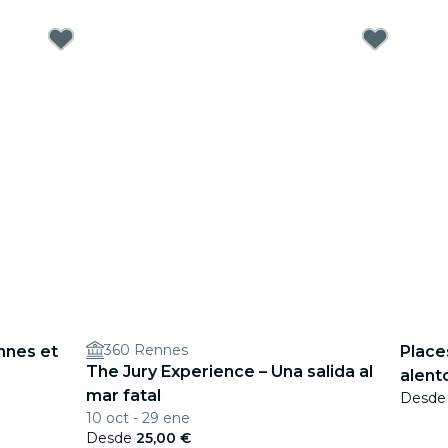
360 Rennes
nnes et
Place
The Jury Experience – Una salida al
alent
mar fatal
Desd
10 oct - 29 ene
Desde
25,00 €