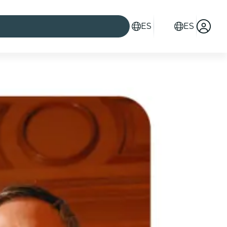
ES
ES