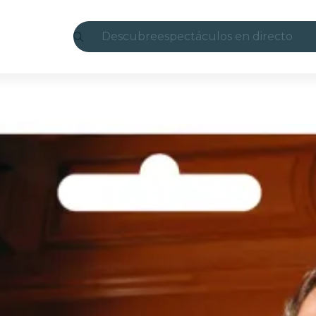
Descubre
espectáculos en directo
Madrid
candlelight
Londres
experiencias y ciudades
São Paulo
exposiciones
Seúl
recorridos por la ciudad
conciertos