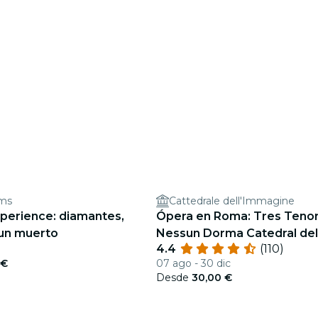
ims
Cattedrale dell'Immagine
xperience: diamantes,
Ópera en Roma: Tres Tenor
 un muerto
Nessun Dorma Catedral de
4.4
(110)
 €
07 ago - 30 dic
Desde
30,00 €