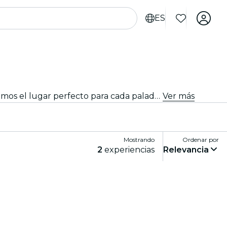
ES
Explora los mejores restaurantes en Florencia. Si buscas un antojo de alta cocina o un ambiente más casual, tenemos el lugar perfecto para cada paladar.
Ver más
Mostrando
Ordenar por
2
experiencias
Relevancia