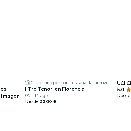
Gita di un giorno in Toscana da Firenze
UCI C
es -
I Tre Tenori en Florencia
5.0
07 - 14 ago
Desd
l Imagen
Desde
30,00 €