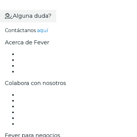
¿Alguna duda?
Contáctanos
aquí
Acerca de Fever
Prensa
Únete al equipo
Tarjetas Regalo
Centro de asistencia
Colabora con nosotros
Gestiona tu evento
Publica tu evento
Eventos y beneficios para empresas
Programa de Afiliados
Programa de embajadores e influencers
Colaboraciones de marca
Fever para negocios