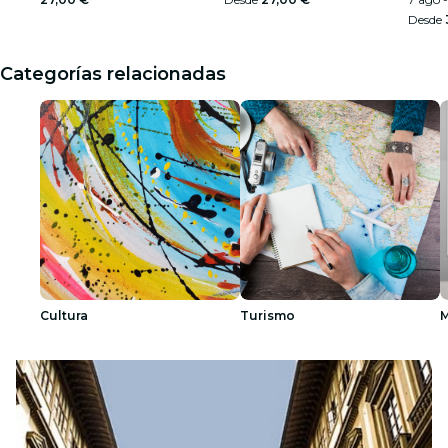
Desde
Categorías relacionadas
Cultura
Turismo
M