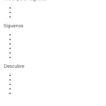
Eventos privados y entradas de grupo
Beneficios corporativos
Tarjetas y cupones de regalo corporativos
Síguenos
Facebook
X (Twitter)
Instagram
TikTok
LinkedIn
Youtube
Descubre
Locales y espacios de eventos en Florencia
Hoy
Mañana
Esta semana
Este fin de semana