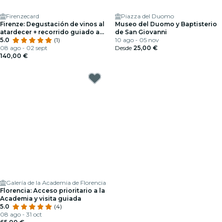
Firenzecard
Piazza del Duomo
Firenze: Degustación de vinos al
Museo del Duomo y Baptisterio
atardecer + recorrido guiado a
de San Giovanni
pie
5.0
(1)
10 ago - 05 nov
08 ago - 02 sept
Desde
25,00 €
140,00 €
Galería de la Academia de Florencia
Florencia: Acceso prioritario a la
Academia y visita guiada
5.0
(4)
08 ago - 31 oct