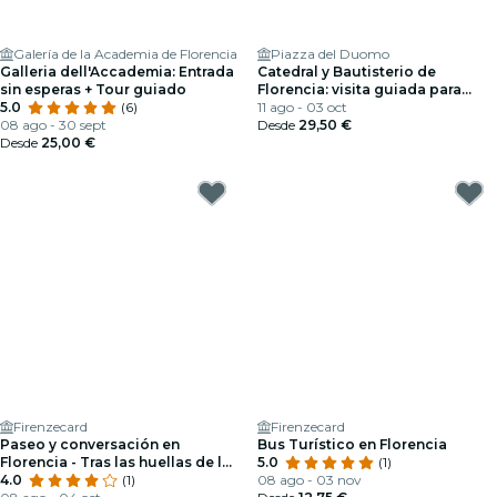
Galería de la Academia de Florencia
Piazza del Duomo
Galleria dell'Accademia: Entrada
Catedral y Bautisterio de
sin esperas + Tour guiado
Florencia: visita guiada para
5.0
(6)
grupos pequeños
11 ago - 03 oct
08 ago - 30 sept
Desde
29,50 €
Desde
25,00 €
Firenzecard
Firenzecard
Paseo y conversación en
Bus Turístico en Florencia
Florencia - Tras las huellas de los
5.0
(1)
Médici
4.0
(1)
08 ago - 03 nov