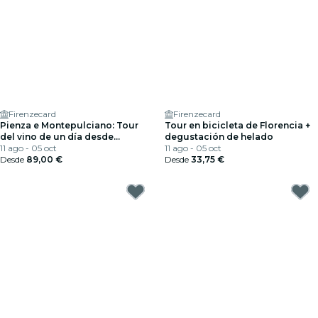
Firenzecard
Firenzecard
Pienza e Montepulciano: Tour
Tour en bicicleta de Florencia +
del vino de un día desde
degustación de helado
Florencia
11 ago - 05 oct
11 ago - 05 oct
Desde
89,00 €
Desde
33,75 €