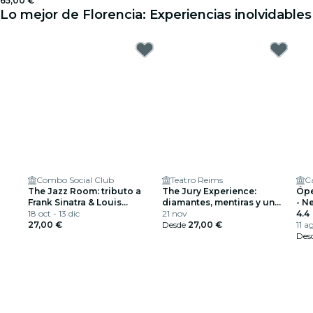
65,00 €
Lo mejor de Florencia: Experiencias inolvidables
Combo Social Club
Teatro Reims
C
The Jazz Room: tributo a
The Jury Experience:
Ópe
Frank Sinatra & Louis
diamantes, mentiras y un
- N
Armstrong
18 oct - 13 dic
muerto
21 nov
Im
4.4
27,00 €
Desde
27,00 €
11 a
Des