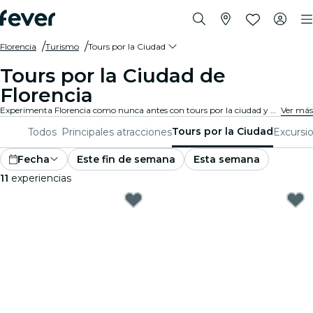
Florencia
Turismo
Tours por la Ciudad
Tours por la Ciudad de
Florencia
Experimenta Florencia como nunca antes con tours por la ciudad y paquetes turísticos. Mientras exploras los famosos monumentos, gemas escondidas y puntos de interés locales de Florencia, descubrirás las historias que dan vida a la ciudad.
Ver más
Tours por la Ciudad
Todos
Principales atracciones
Excursi
Fecha
Este fin de semana
Esta semana
11
experiencias