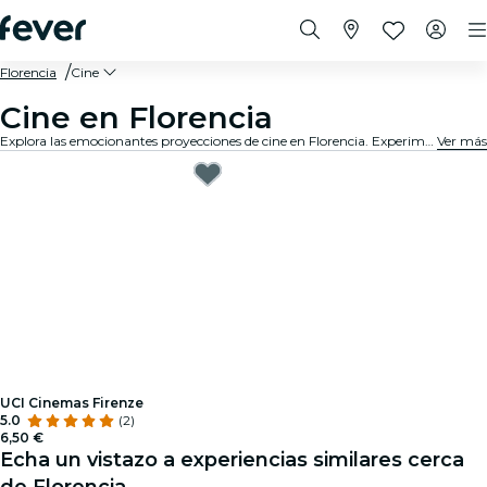
Florencia
Cine
Cine en Florencia
Explora las emocionantes proyecciones de cine en Florencia. Experimenta la magia del séptimo arte con los últimos estrenos de tus películas favoritas, disponibles en los cines más cercanos de la ciudad
Ver más
UCI Cinemas Firenze
5.0
(2)
6,50 €
Echa un vistazo a experiencias similares cerca