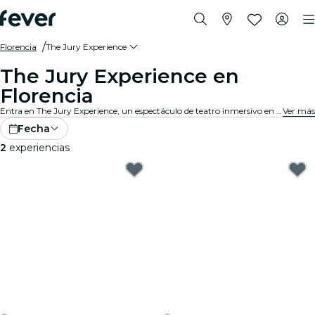
Florencia
The Jury Experience
The Jury Experience en
Florencia
Entra en The Jury Experience, un espectáculo de teatro inmersivo en el que tú eres el jurado popular. Desde triángulos amorosos hasta negligencias médicas, cada caso está lleno de escándalos, drama y giros impactantes. Debate las pruebas, cuestiona los motivos y decide: ¿culpable o inocente?
Ver más
Fecha
2
experiencias