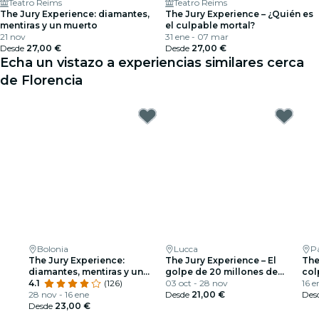
Teatro Reims
Teatro Reims
The Jury Experience: diamantes,
The Jury Experience – ¿Quién es
mentiras y un muerto
el culpable mortal?
21 nov
31 ene - 07 mar
Desde
27,00 €
Desde
27,00 €
Echa un vistazo a experiencias similares cerca
de Florencia
Bolonia
Lucca
P
The Jury Experience:
The Jury Experience – El
The
diamantes, mentiras y un
golpe de 20 millones de
col
muerto
4.1
(126)
dólares
03 oct - 28 nov
16 e
28 nov - 16 ene
Desde
21,00 €
Des
Desde
23,00 €