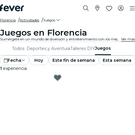
Florencia
Actividades
Juegos
Juegos en Florencia
Sumérgete en un mundo de diversión y entretenimiento con los mejores juegos en Florencia. Desde juegos de mesa hasta experiencias de realidad virtual, hay algo para que todos disfruten.
Ver más
Juegos
Todos
Deportes y Aventura
Talleres DIY
Fecha
Hoy
Este fin de semana
Esta semana
1
experiencia