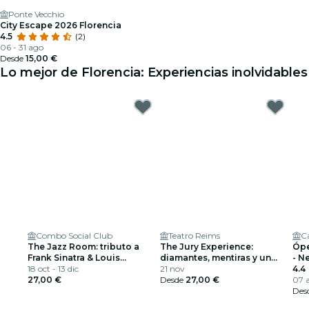
Ponte Vecchio
City Escape 2026 Florencia
4.5
(2)
06 - 31 ago
Desde
15,00 €
Lo mejor de Florencia: Experiencias inolvidables
Combo Social Club
Teatro Reims
C
The Jazz Room: tributo a
The Jury Experience:
Ópe
Frank Sinatra & Louis
diamantes, mentiras y un
- N
Armstrong
18 oct - 13 dic
muerto
21 nov
Im
4.4
27,00 €
Desde
27,00 €
07 a
Des