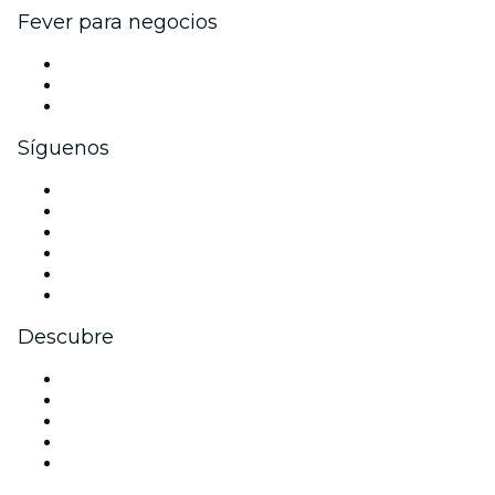
Fever para negocios
Eventos privados y entradas de grupo
Beneficios corporativos
Tarjetas y cupones de regalo corporativos
Síguenos
Facebook
X (Twitter)
Instagram
TikTok
LinkedIn
Youtube
Descubre
Locales y espacios de eventos en Ámsterdam
Hoy
Mañana
Esta semana
Este fin de semana