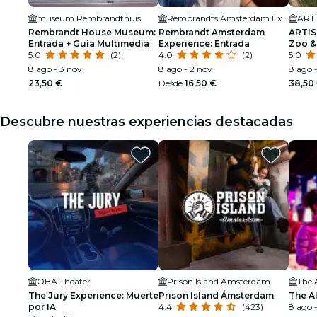
museum Rembrandthuis
Rembrandts Amsterdam Experience
ARTI
Rembrandt House Museum:
Rembrandt Amsterdam
ARTIS
Entrada + Guía Multimedia
Experience: Entrada
Zoo & 
5.0
(2)
4.0
(2)
colas
5.0
8 ago - 3 nov
8 ago - 2 nov
8 ago 
23,50 €
Desde
16,50 €
38,50
Descubre nuestras experiencias destacadas
OBA Theater
Prison Island Amsterdam
The 
The Jury Experience: Muerte
Prison Island Ámsterdam
The A
por IA
4.4
(423)
8 ago -