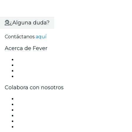
¿Alguna duda?
Contáctanos
aquí
Acerca de Fever
Prensa
Únete al equipo
Tarjetas Regalo
Centro de asistencia
Colabora con nosotros
Gestiona tu evento
Publica tu evento
Eventos y beneficios para empresas
Programa de Afiliados
Programa de embajadores e influencers
Colaboraciones de marca