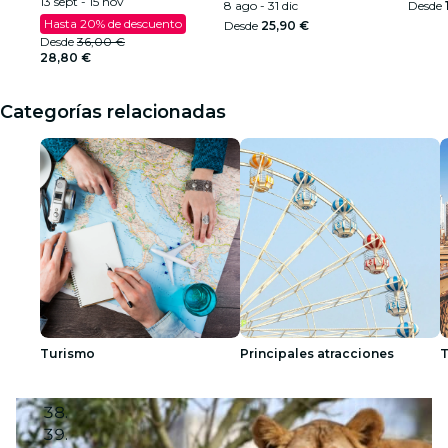
13 sept - 15 nov
8 ago - 31 dic
Desde
Hasta 20% de descuento
Desde
25,90 €
Desde
36,00 €
28,80 €
Categorías relacionadas
Image 1
Image 2
Image 3
Image 4
Image 5
Image 6
Image 7
Image 8
Image 9
Image 10
Image 11
Turismo
Principales atracciones
T
Image 12
Image 13
Image 14
Image 15