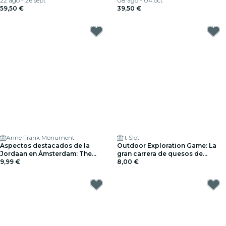
22 ago - 26 sept
08 ago - 04 oct
59,50 €
39,50 €
Anne Frank Monument
't Slot
Aspectos destacados de la
Outdoor Exploration Game: La
Jordaan en Ámsterdam: The
gran carrera de quesos de
Cursed Houses - Juego de
9,99 €
Gouda
8,00 €
exploración