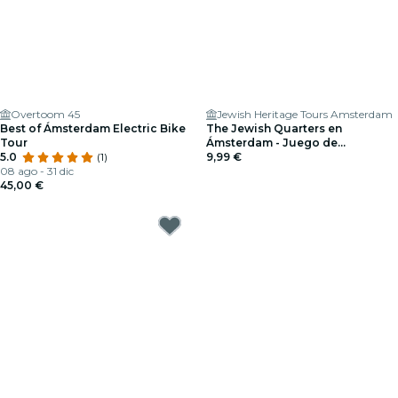
Overtoom 45
Jewish Heritage Tours Amsterdam
Best of Ámsterdam Electric Bike
The Jewish Quarters en
Tour
Ámsterdam - Juego de
5.0
(1)
exploración al aire libre
9,99 €
08 ago - 31 dic
45,00 €