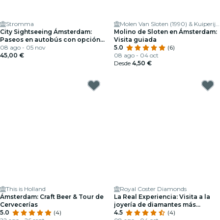
Stromma
Molen Van Sloten (1990) & Kuiperij Museum - Windmill
City Sightseeing Ámsterdam:
Molino de Sloten en Ámsterdam:
Paseos en autobús con opción
Visita guiada
de embarque
08 ago - 05 nov
5.0
(6)
45,00 €
08 ago - 04 oct
Desde
4,50 €
This is Holland
Royal Coster Diamonds
Ámsterdam: Craft Beer & Tour de
La Real Experiencia: Visita a la
Cervecerías
joyería de diamantes más
5.0
(4)
antigua del mundo
4.5
(4)