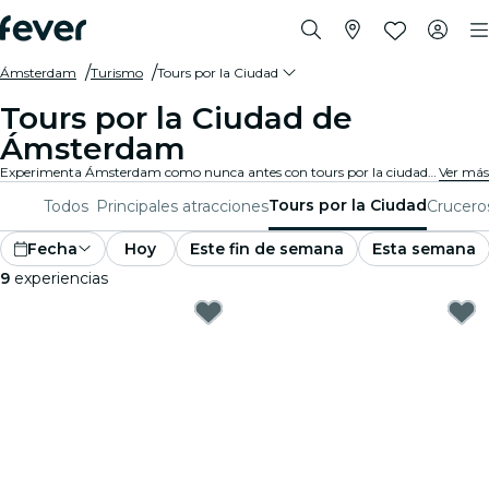
Ámsterdam
Turismo
Tours por la Ciudad
Tours por la Ciudad de
Ámsterdam
Experimenta Ámsterdam como nunca antes con tours por la ciudad y paquetes turísticos. Mientras exploras los famosos monumentos, gemas escondidas y puntos de interés locales de Ámsterdam, descubrirás las historias que dan vida a la ciudad.
Ver más
Tours por la Ciudad
Todos
Principales atracciones
Crucero
Fecha
Hoy
Este fin de semana
Esta semana
9
experiencias