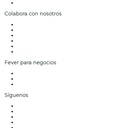
Centro de asistencia
Colabora con nosotros
Gestiona tu evento
Publica tu evento
Eventos y beneficios para empresas
Programa de Afiliados
Programa de embajadores e influencers
Colaboraciones de marca
Fever para negocios
Eventos privados y entradas de grupo
Beneficios corporativos
Tarjetas y cupones de regalo corporativos
Síguenos
Facebook
X (Twitter)
Instagram
TikTok
LinkedIn