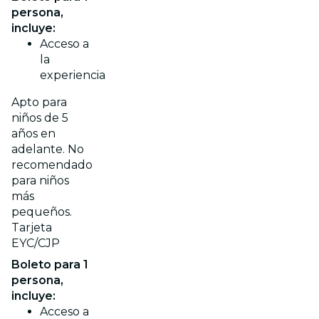
persona,
incluye:
Acceso a
la
experiencia
Apto para
niños de 5
años en
adelante. No
recomendado
para niños
más
pequeños.
Tarjeta
EYC/CJP
Boleto para 1
persona,
incluye:
Acceso a