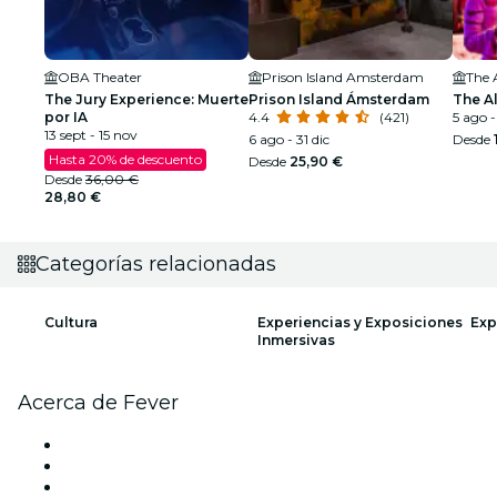
OBA Theater
Prison Island Amsterdam
The 
The Jury Experience: Muerte
Prison Island Ámsterdam
The A
por IA
4.4
(421)
5 ago -
13 sept - 15 nov
6 ago - 31 dic
Desde
Hasta 20% de descuento
Desde
25,90 €
Desde
36,00 €
28,80 €
Categorías relacionadas
Cultura
Experiencias y Exposiciones
Exp
Inmersivas
Acerca de Fever
Prensa
Únete al equipo
Tarjetas Regalo