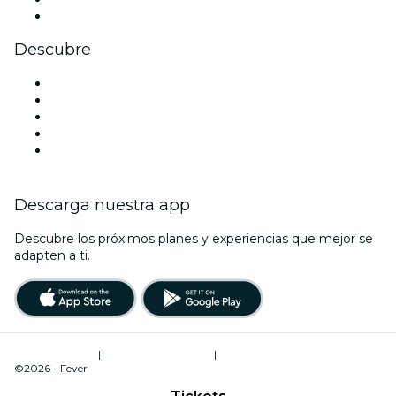
Youtube
Descubre
Locales y espacios de eventos en Ámsterdam
Hoy
Mañana
Esta semana
Este fin de semana
Descarga nuestra app
Descubre los próximos planes y experiencias que mejor se
adapten a ti.
Términos de uso
|
Política de privacidad
|
Administrador de cookies
©2026 - Fever