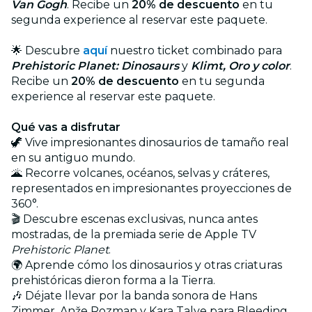
Van Gogh
. Recibe un
20% de descuento
en tu
segunda experience al reservar este paquete.
🌟 Descubre
aquí
nuestro ticket combinado para
Prehistoric Planet: Dinosaurs
y
Klimt, Oro y color
.
Recibe un
20% de descuento
en tu segunda
experience al reservar este paquete.
Qué vas a disfrutar
🦖 Vive impresionantes dinosaurios de tamaño real
en su antiguo mundo.
🌋 Recorre volcanes, océanos, selvas y cráteres,
representados en impresionantes proyecciones de
360°.
🎬 Descubre escenas exclusivas, nunca antes
mostradas, de la premiada serie de Apple TV
Prehistoric Planet
.
🌍 Aprende cómo los dinosaurios y otras criaturas
prehistóricas dieron forma a la Tierra.
🎶 Déjate llevar por la banda sonora de Hans
Zimmer, Anže Rozman y Kara Talve para Bleeding