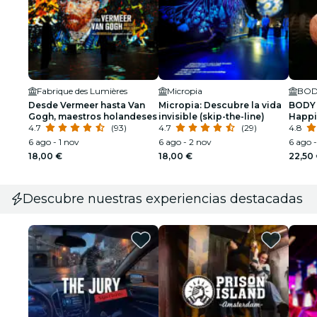
Fabrique des Lumières
Micropia
BOD
Desde Vermeer hasta Van
Micropia: Descubre la vida
BODY 
Gogh, maestros holandeses
invisible (skip-the-line)
Happin
4.7
(93)
4.7
(29)
esper
4.8
6 ago - 1 nov
6 ago - 2 nov
6 ago 
18,00 €
18,00 €
22,50
Descubre nuestras experiencias destacadas