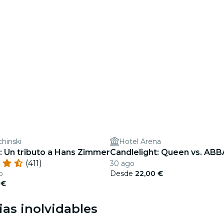
chinski
Hotel Arena
: Un tributo a Hans Zimmer
Candlelight: Queen vs. ABB
(411)
30 ago
b
Desde
22,00 €
 €
as inolvidables