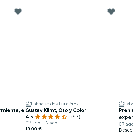
Fabrique des Lumières
Fab
rmiente, el
Gustav Klimt, Oro y Color
Prehi
4.5
(297)
exper
07 ago - 17 sept
07 ago
18,00 €
Desd