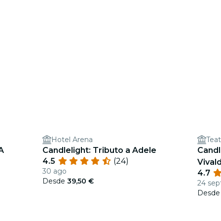
Hotel Arena
Teat
A
Candlelight: Tributo a Adele
Candl
4.5
(24)
Vivald
30 ago
4.7
Desde
39,50 €
24 sep
Desd