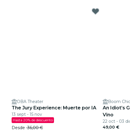
OBA Theater
Boom Chi
The Jury Experience: Muerte por IA
An Idiot’s 
13 sept - 15 nov
Vino
Hasta 20% de descuento
22 oct - 03 di
49,00 €
Desde
36,00 €