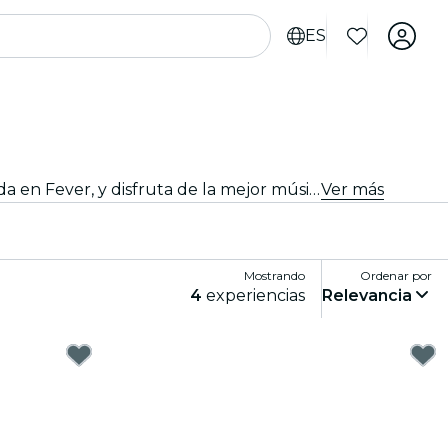
ES
Descubre los mejores conciertos y giras de artistas nacionales e internacionales en Ámsterdam. ¡Compra tu entrada en Fever, y disfruta de la mejor música!
Ver más
Mostrando
Ordenar por
4
experiencias
Relevancia