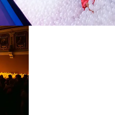
restaurantes
cine