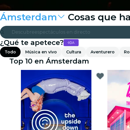
Ámsterdam
Cosas que ha
Descubre
espectáculos en directo
¿Qué te apetece?
IA
Madrid
Todo
Música en vivo
Cultura
Aventurero
Ro
candlelight
Top 10 en Ámsterdam
Londres
experiencias y ciudades
São Paulo
exposiciones
Seúl