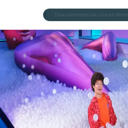
Descubre
espectáculos en direc
Madrid
candlelight
Londres
experiencias y ciudad
São Paulo
exposiciones
Seúl
recorridos por la ciud
conciertos