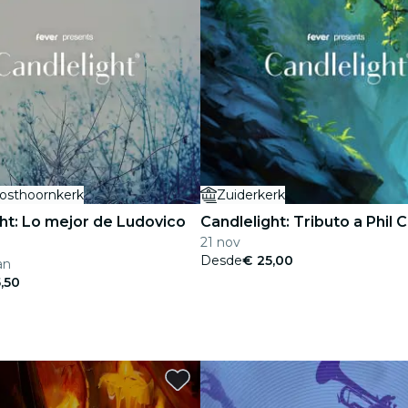
osthoornkerk
Zuiderkerk
ht: Lo mejor de Ludovico
Candlelight: Tributo a Phil C
21 nov
Desde
€ 25,00
an
,50