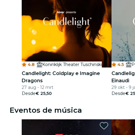
4.8
·
Koninklijk Theater Tuschinski
4.5
·
P
Candlelight: Coldplay e Imagine
Candlelig
Dragons
Einaudi
27 aug - 12 mrt
29 okt - 9 j
Desde
€ 25,50
Desde
€ 25
Eventos de música