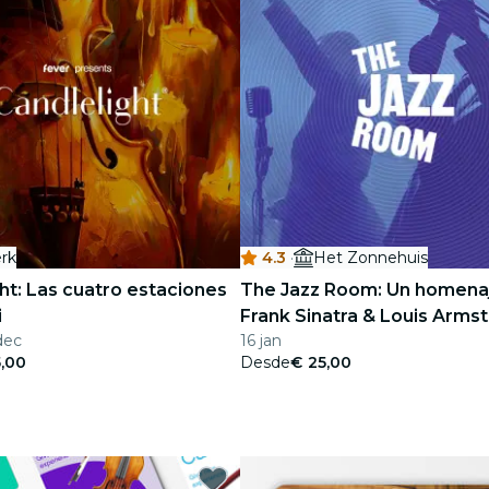
rk
4.3
·
Het Zonnehuis
ht: Las cuatro estaciones
The Jazz Room: Un homena
i
Frank Sinatra & Louis Arms
dec
16 jan
,00
Desde
€ 25,00