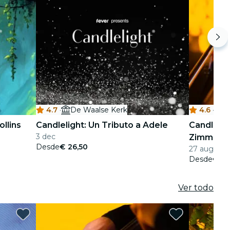
4.7
·
De Waalse Kerk
4.6
·
K
ollins
Candlelight: Un Tributo a Adele
Candlelig
3 dec
Zimmer
Desde
€ 26,50
27 aug - 11 
Desde
€ 26
Ver todo