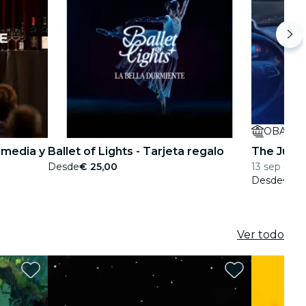
OBA The
omedia y
Ballet of Lights - Tarjeta regalo
The Jury 
Desde
€ 25,00
13 sep - 15 
Desde
€ 36
Ver todo