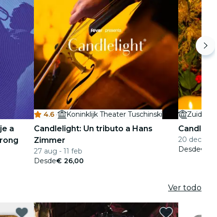
4.6
·
Koninklijk Theater Tuschinski
Zuiderke
je a
Candlelight: Un tributo a Hans
Candlelig
20 dec
trong
Zimmer
Desde
€ 25
27 aug - 11 feb
Desde
€ 26,00
Ver todo