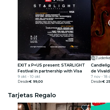
Zuiderke
EXIT x P+US present: STARLIGHT
Candlelig
Festival in partnership with Visa
de Vivald
9 okt - 10 okt
7 nov - 18 
Desde
€ 99,00
Desde
€ 25
Tarjetas Regalo