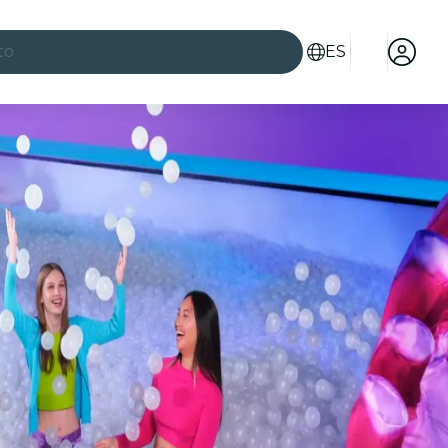
to
ES
es
ad