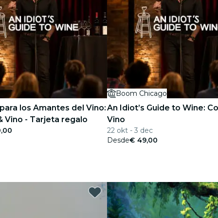
Boom Chicago
para los Amantes del Vino:
An Idiot’s Guide to Wine: C
 Vino - Tarjeta regalo
Vino
0,00
22 okt - 3 dec
Desde
€ 49,00