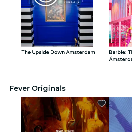
recorridos por la ciudad
conciertos
restaurantes
cine
The Upside Down Amsterdam
Barbie: 
Ámsterd
1
1
2
2
Fever Originals