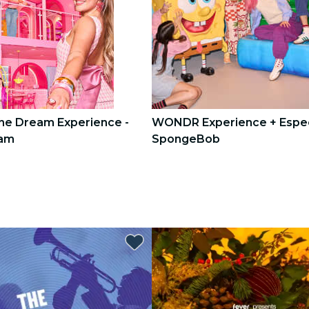
The Dream Experience -
WONDR Experience + Espec
am
SpongeBob
3
3