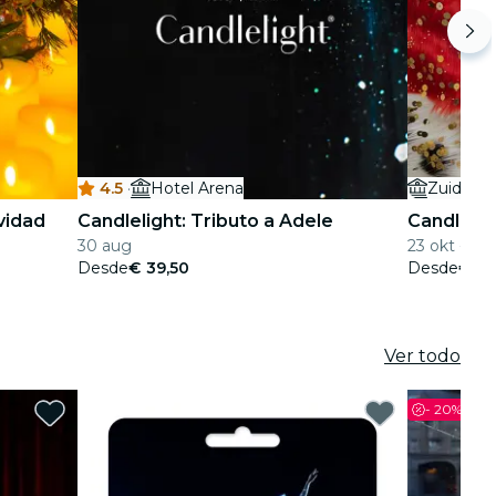
4.5
·
Hotel Arena
Zuiderke
vidad
Candlelight: Tributo a Adele
Candlelig
30 aug
23 okt - 18
Desde
€ 39,50
Desde
€ 25
Ver todo
-
20%