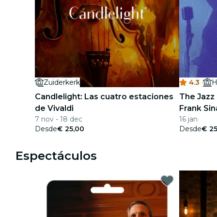
Zuiderkerk
4.3
·
H
Candlelight: Las cuatro estaciones
The Jazz
de Vivaldi
Frank Sin
7 nov - 18 dec
16 jan
Desde
€ 25,00
Desde
€ 25
Espectáculos