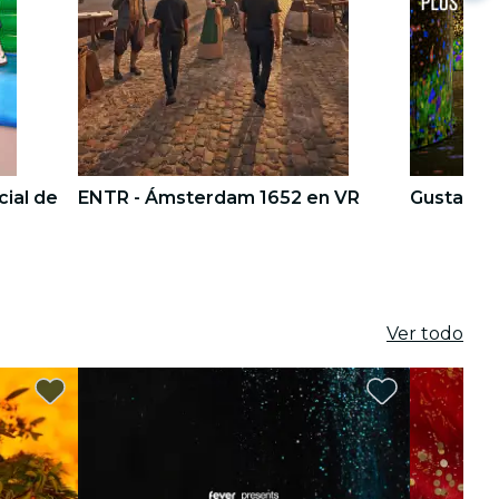
ial de
ENTR - Ámsterdam 1652 en VR
Gustav Kl
4
4
5
5
Ver todo