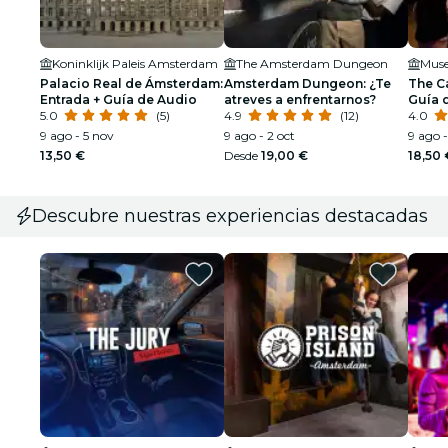
Koninklijk Paleis Amsterdam
The Amsterdam Dungeon
Muse
Palacio Real de Ámsterdam:
Amsterdam Dungeon: ¿Te
The C
Entrada + Guía de Audio
atreves a enfrentarnos?
Guía 
5.0
(5)
4.9
(12)
4.0
9 ago - 5 nov
9 ago - 2 oct
9 ago 
13,50 €
Desde
19,00 €
18,50 
Descubre nuestras experiencias destacadas