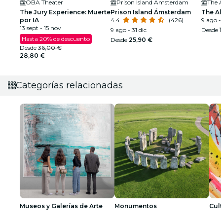
OBA Theater
Prison Island Amsterdam
The 
The Jury Experience: Muerte
Prison Island Ámsterdam
The A
por IA
4.4
(426)
9 ago -
13 sept - 15 nov
9 ago - 31 dic
Desde
Hasta 20% de descuento
Desde
25,90 €
Desde
36,00 €
28,80 €
Categorías relacionadas
Museos y Galerías de Arte
Monumentos
Cul