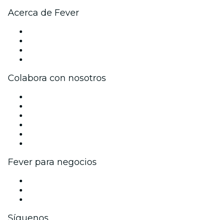
Acerca de Fever
Prensa
Únete al equipo
Tarjetas Regalo
Centro de asistencia
Colabora con nosotros
Gestiona tu evento
Publica tu evento
Eventos y beneficios para empresas
Programa de Afiliados
Programa de embajadores e influencers
Colaboraciones de marca
Fever para negocios
Eventos privados y entradas de grupo
Beneficios corporativos
Tarjetas y cupones de regalo corporativos
Síguenos