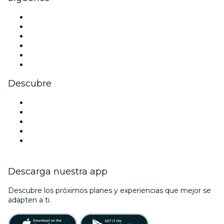
Facebook
X (Twitter)
Instagram
TikTok
LinkedIn
Youtube
Descubre
Locales y espacios de eventos en Ámsterdam
Hoy
Mañana
Esta semana
Este fin de semana
Descarga nuestra app
Descubre los próximos planes y experiencias que mejor se
adapten a ti.