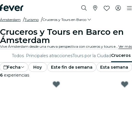
Ámsterdam
Turismo
Cruceros y Tours en Barco
Cruceros y Tours en Barco en
Ámsterdam
Vive Ámsterdam desde una nueva perspectiva con cruceros y tours en barco. Disfruta de monumentos icónicos y vistas impresionantes de la ciudad mientras viajas por aguas serenas. Los cruceros y tours en barco de Ámsterdam te llevarán a una aventura única.
Ver más
Cruceros 
Todos
Principales atracciones
Tours por la Ciudad
Fecha
Hoy
Este fin de semana
Esta semana
6
experiencias