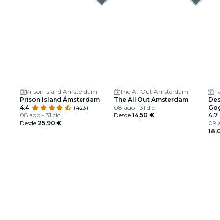
Prison Island Amsterdam
The All Out Amsterdam
F
Prison Island Ámsterdam
The All Out Amsterdam
Des
4.4
(423)
08 ago - 31 dic
Gog
08 ago - 31 dic
Desde
14,50 €
4.7
Desde
25,90 €
09 a
18,