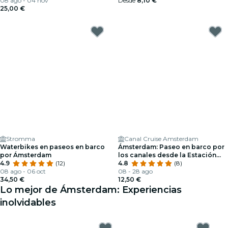
08 ago - 04 nov
Desde
8,10 €
25,00 €
Stromma
Canal Cruise Amsterdam
Waterbikes en paseos en barco
Ámsterdam: Paseo en barco por
por Ámsterdam
los canales desde la Estación
4.9
(12)
Central
4.8
(8)
08 ago - 06 oct
08 - 28 ago
34,50 €
12,50 €
Lo mejor de Ámsterdam: Experiencias
inolvidables