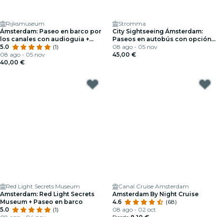
Rijksmuseum
Stromma
Ámsterdam: Paseo en barco por
City Sightseeing Ámsterdam:
los canales con audioguiа +
Paseos en autobús con opción
entrada al Rijksmuseum
5.0
(1)
de embarque
08 ago - 05 nov
08 ago - 05 nov
45,00 €
40,00 €
Red Light Secrets Museum
Canal Cruise Amsterdam
Amsterdam: Red Light Secrets
Amsterdam By Night Cruise
Museum + Paseo en barco
4.6
(68)
5.0
(1)
08 ago - 02 oct