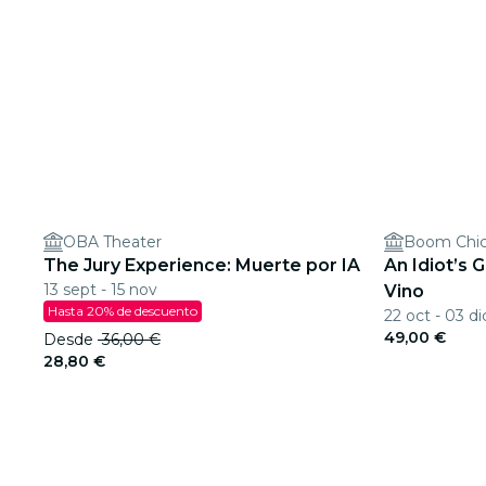
OBA Theater
Boom Chi
The Jury Experience: Muerte por IA
An Idiot’s 
13 sept - 15 nov
Vino
Hasta 20% de descuento
22 oct - 03 di
49,00 €
Desde
36,00 €
28,80 €