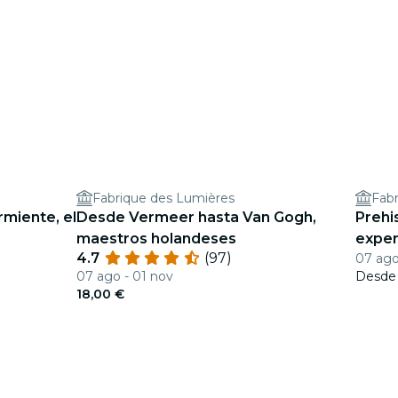
Fabrique des Lumières
Fab
rmiente, el
Desde Vermeer hasta Van Gogh,
Prehi
maestros holandeses
exper
4.7
(97)
07 ago
07 ago - 01 nov
Desd
18,00 €