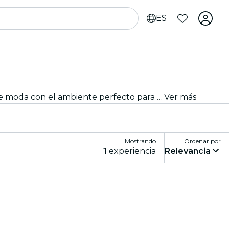
ES
Encuentra los mejores lugares para bebidas y afterwork en Ámsterdam. Descubre ofertas inigualables y bares de moda con el ambiente perfecto para relajarte con amigos.
Ver más
Mostrando
Ordenar por
1
experiencia
Relevancia