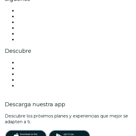
Facebook
X (Twitter)
Instagram
TikTok
LinkedIn
Youtube
Descubre
Locales y espacios de eventos en Ámsterdam
Hoy
Mañana
Esta semana
Este fin de semana
Descarga nuestra app
Descubre los próximos planes y experiencias que mejor se
adapten a ti.