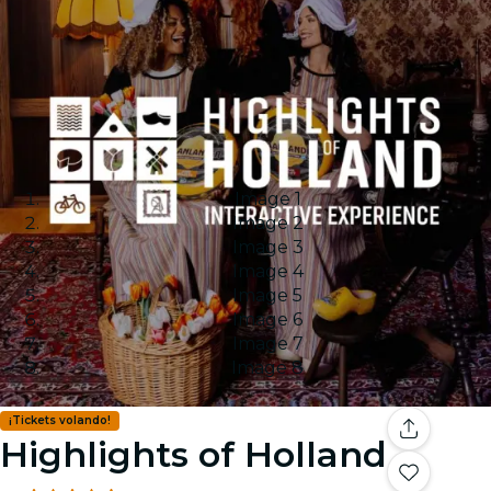
Image 1
Image 2
Image 3
Image 4
Image 5
Image 6
Image 7
Image 8
¡Tickets volando!
Highlights of Holland