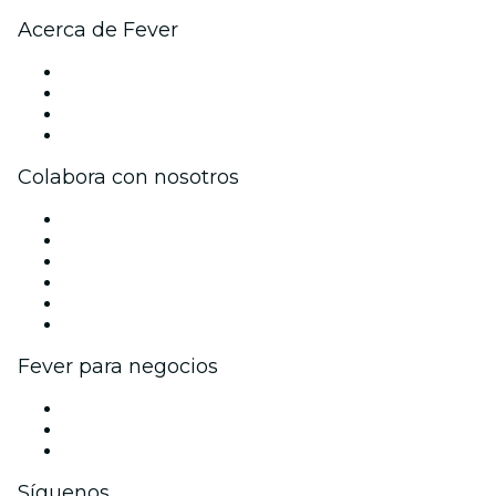
Acerca de Fever
Prensa
Únete al equipo
Tarjetas Regalo
Centro de asistencia
Colabora con nosotros
Gestiona tu evento
Publica tu evento
Eventos y beneficios para empresas
Programa de Afiliados
Programa de embajadores e influencers
Colaboraciones de marca
Fever para negocios
Eventos privados y entradas de grupo
Beneficios corporativos
Tarjetas y cupones de regalo corporativos
Síguenos