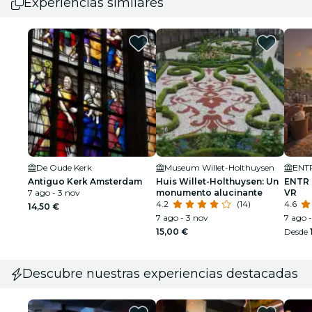
Experiencias similares
De Oude Kerk
Museum Willet-Holthuysen
ENT
Antiguo Kerk Amsterdam
Huis Willet-Holthuysen: Un
ENTR 
7 ago - 3 nov
monumento alucinante
VR
4.2
(14)
4.6
14,50 €
7 ago - 3 nov
7 ago 
15,00 €
Desde
Descubre nuestras experiencias destacadas