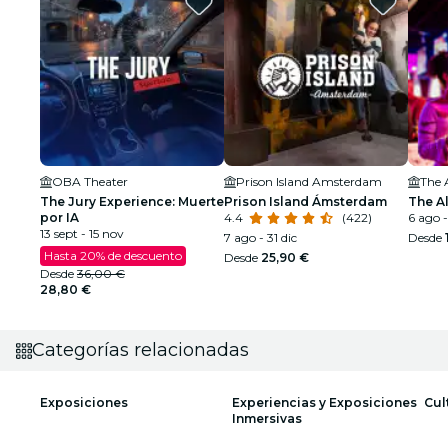
OBA Theater
Prison Island Amsterdam
The 
The Jury Experience: Muerte
Prison Island Ámsterdam
The A
por IA
4.4
(422)
6 ago -
13 sept - 15 nov
7 ago - 31 dic
Desde
Hasta 20% de descuento
Desde
25,90 €
Desde
36,00 €
28,80 €
Categorías relacionadas
Exposiciones
Experiencias y Exposiciones
Cul
Inmersivas