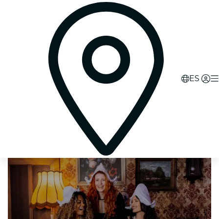
0
d
12
h
56
m
59
s
ES