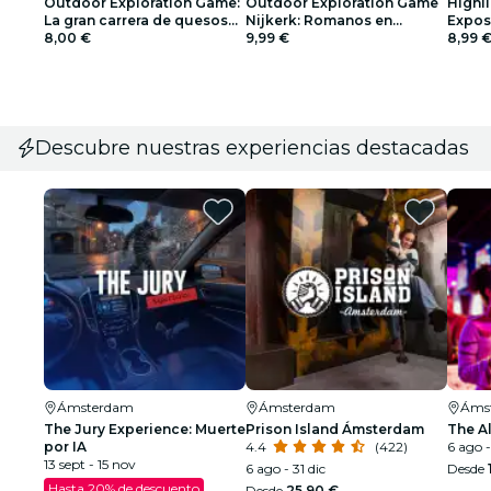
Outdoor Exploration Game:
Outdoor Exploration Game
Highl
La gran carrera de quesos
Nijkerk: Romanos en
Exposi
de Gouda
8,00 €
Noviomagus
9,99 €
Jorda
8,99 
Descubre nuestras experiencias destacadas
Ámsterdam
Ámsterdam
Áms
The Jury Experience: Muerte
Prison Island Ámsterdam
The A
por IA
4.4
(422)
6 ago -
13 sept - 15 nov
6 ago - 31 dic
Desde
Hasta 20% de descuento
Desde
25,90 €