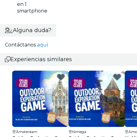
en 1
smartphone
¿Alguna duda?
Contáctanos
aquí
Experiencias similares
Ámsterdam
Nimega
Áms