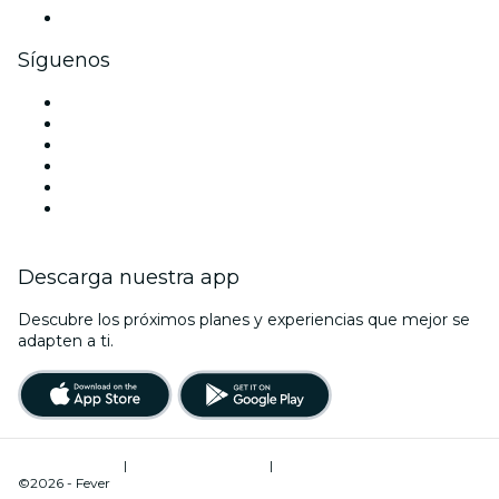
Tarjetas y cupones de regalo corporativos
Síguenos
Facebook
X (Twitter)
Instagram
TikTok
LinkedIn
Youtube
Descarga nuestra app
Descubre los próximos planes y experiencias que mejor se
adapten a ti.
Términos de uso
|
Política de privacidad
|
Administrador de cookies
©2026 - Fever