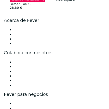
Desde
36,00 €
28,80 €
Acerca de Fever
Prensa
Únete al equipo
Tarjetas Regalo
Centro de asistencia
Colabora con nosotros
Gestiona tu evento
Publica tu evento
Eventos y beneficios para empresas
Programa de Afiliados
Programa de embajadores e influencers
Colaboraciones de marca
Fever para negocios
Eventos privados y entradas de grupo
Beneficios corporativos