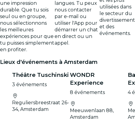
et les plus
une impression
langues. Tu peux
utilisées dans
durable. Que tu sois
nous contacter
le secteur du
seul ou en groupe,
par e-mail ou
divertissement
nous sélectionnons
utiliser l'App pour
et des
les meilleures
démarrer un chat
événements.
expériences pour que
en direct ou un
tu puisses simplement
appel.
en profiter.
Lieux d'événements à Amsterdam
Théâtre Tuschinski
WONDR
Ba
Experience
Ex
3 événements
8 événements
4 
Reguliersbreestraat 26-
34, Amsterdam
Meeuwenlaan 88,
Me
Amsterdam
Am