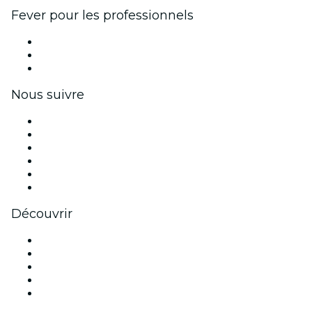
Fever pour les professionnels
Événements privés et billets de groupe
Avantages pour les entreprises
Coupons et cartes cadeaux pour les entreprises
Nous suivre
Facebook
X (Twitter)
Instagram
TikTok
LinkedIn
Youtube
Découvrir
Lieux d'événements à Amsterdam
Aujourd'hui
Demain
Cette semaine
Ce week-end