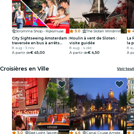
Stromma Shop - Rijksmuseum
5.0
·
The Sloten Windmill
4
City Sightseeing Amsterdam :
Moulin à vent de Sloten :
La 
traversée en bus à arrêts
visite guidée
la 
multiples et en bateau
8 aug - 5 nov
8 aug - 4 okt
dia
8 au
À partir de
€ 45,00
À partir de
€ 4,50
À pa
Croisières en Ville
Voir tout
5.0
·
Red Light Secrets
4.6
·
Canal Cruise Amsterdam