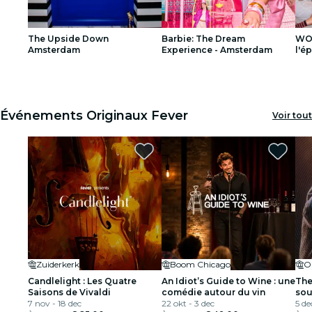
concerts
The Upside Down
Barbie: The Dream
WON
restaurants
Amsterdam
Experience - Amsterdam
l'é
1
1
2
2
3
3
cinéma
Événements Originaux Fever
Voir tout
Zuiderkerk
Boom Chicago
O
Candlelight : Les Quatre
An Idiot’s Guide to Wine : une
The
Saisons de Vivaldi
comédie autour du vin
sou
7 nov - 18 dec
22 okt - 3 dec
5 de