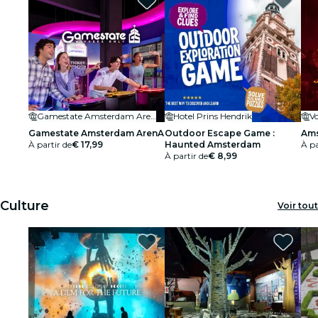
Gamestate Amsterdam ArenA
Hotel Prins Hendrik
V
Gamestate Amsterdam ArenA
Outdoor Escape Game :
Ams
À partir de
€ 17,99
Haunted Amsterdam
À pa
À partir de
€ 8,99
Culture
Voir tout