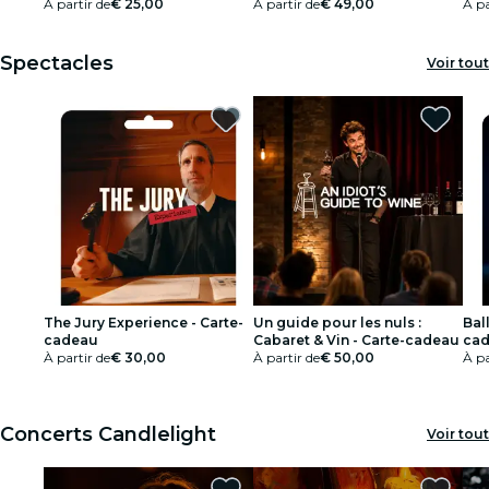
À partir de
€ 25,00
À partir de
€ 49,00
À pa
Spectacles
Voir tout
The Jury Experience - Carte-
Un guide pour les nuls :
Ball
cadeau
Cabaret & Vin - Carte-cadeau
ca
À partir de
€ 30,00
À partir de
€ 50,00
À pa
Concerts Candlelight
Voir tout