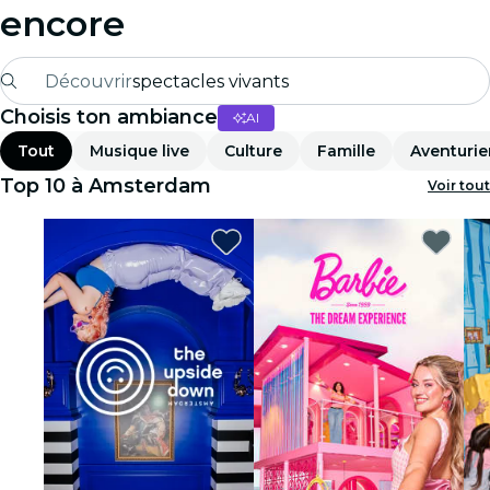
encore
Découvrir
spectacles vivants
Choisis ton ambiance
AI
Madrid
Tout
Musique live
Culture
Famille
Aventurie
Candlelight
Top 10 à Amsterdam
Voir tout
Londres
expériences et villes
São Paulo
expositions
Séoul
visites urbaines