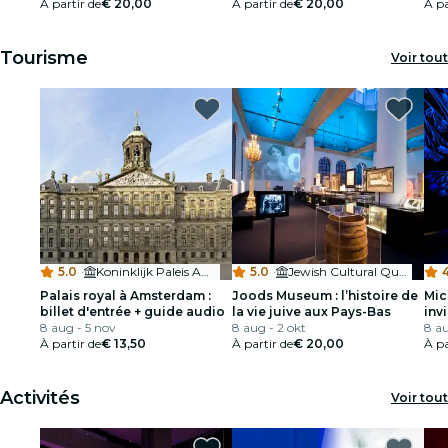
spéciale
À partir de
€ 20,00
À partir de
€ 20,00
À pa
Tourisme
Voir tout
5.0
·
Koninklijk Paleis Amsterdam
5.0
·
Jewish Cultural Quarter
4
Palais royal à Amsterdam :
Joods Museum : l’histoire de
Mic
billet d'entrée + guide audio
la vie juive aux Pays-Bas
invi
8 aug - 5 nov
8 aug - 2 okt
8 au
À partir de
€ 13,50
À partir de
€ 20,00
À pa
Activités
Voir tout