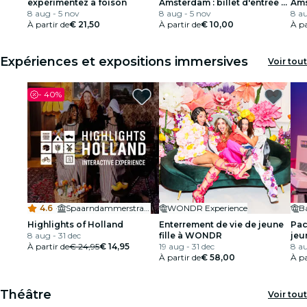
expérimentez à foison
Amsterdam : billet d'entrée +
Am
8 aug - 5 nov
audioguide
8 aug - 5 nov
8 au
À partir de
€ 21,50
À partir de
€ 10,00
À pa
Expériences et expositions immersives
Voir tout
-
40%
4.6
·
Spaarndammerstraat 460C
WONDR Experience
Highlights of Holland
Enterrement de vie de jeune
Pac
8 aug - 31 dec
fille à WONDR
jeun
À partir de
€ 24,95
€ 14,95
19 aug - 31 dec
Dre
8 au
À partir de
€ 58,00
À pa
Théâtre
Voir tout