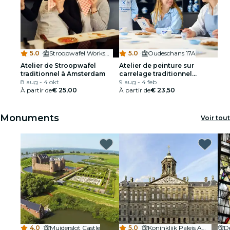
5.0
·
Stroopwafel Workshop Amsterdam
5.0
·
Oudeschans 17A
Atelier de Stroopwafel
Atelier de peinture sur
traditionnel à Amsterdam
carrelage traditionnel
8 aug - 4 okt
néerlandais à Amsterdam
9 aug - 4 feb
À partir de
€ 25,00
À partir de
€ 23,50
Monuments
Voir tout
4.0
·
Muiderslot Castle
5.0
·
Koninklijk Paleis Amsterdam
D