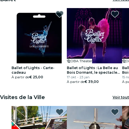
OBA Theater
Di
Ballet of Lights - Carte-
Ballet of Lights : La Belle au
Ball
cadeau
Bois Dormant, le spectacle
Boi
À partir de
€ 25,00
de danse et de lumière
17 okt - 23 jan
de 
15 n
À partir de
€ 39,00
À pa
Visites de la Ville
Voir tout