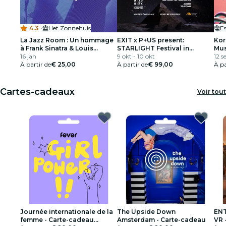
4.3
·
Het Zonnehuis
E
La Jazz Room : Un hommage
EXIT x P+US present:
Kor
à Frank Sinatra & Louis
STARLIGHT Festival in
Mus
Armstrong
16 jan
partnership with Visa
9 okt - 10 okt
Bar
12 s
À partir de
€ 25,00
À partir de
€ 99,00
Olí
À pa
Cartes-cadeaux
Voir tout
Journée internationale de la
The Upside Down
ENT
femme - Carte-cadeau
Amsterdam - Carte-cadeau
VR 