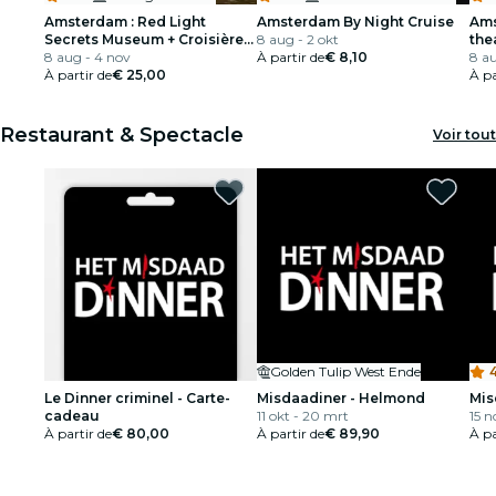
Amsterdam : Red Light
Amsterdam By Night Cruise
Ams
Secrets Museum + Croisière
8 aug - 2 okt
the
sur les canaux
8 aug - 4 nov
À partir de
€ 8,10
8 a
À partir de
€ 25,00
À pa
Restaurant & Spectacle
Voir tout
Golden Tulip West Ende
Le Dinner criminel - Carte-
Misdaadiner - Helmond
Mis
cadeau
11 okt - 20 mrt
15 n
À partir de
€ 80,00
À partir de
€ 89,90
À pa