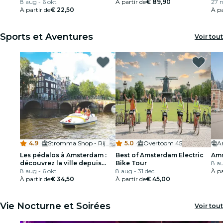
Willig
8 aug - 6 okt
À partir de
€ 89,90
27 n
À partir de
€ 22,50
À pa
Sports et Aventures
Voir tout
4.9
·
Stromma Shop - Rijksmuseum
5.0
·
Overtoom 45
A
Les pédalos à Amsterdam :
Best of Amsterdam Electric
Ams
découvrez la ville depuis
Bike Tour
8 au
l’eau
8 aug - 6 okt
8 aug - 31 dec
À pa
À partir de
€ 34,50
À partir de
€ 45,00
Vie Nocturne et Soirées
Voir tout