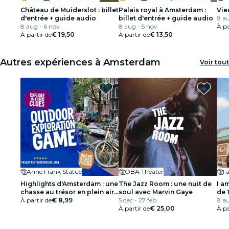
Château de Muiderslot : billet
Palais royal à Amsterdam :
Vie
d'entrée + guide audio
billet d'entrée + guide audio
8 au
8 aug - 6 nov
8 aug - 5 nov
À pa
À partir de
€ 19,50
À partir de
€ 13,50
Autres expériences à Amsterdam
Voir tout
Anne Frank Statue
OBA Theater
I 
Highlights d'Amsterdam : une
The Jazz Room : une nuit de
I a
chasse au trésor en plein air
soul avec Marvin Gaye
de 
dans le Jordaan
À partir de
€ 8,99
5 dec - 27 feb
tou
8 au
À partir de
€ 25,00
co
À pa