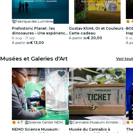
Fabrique des Lumières
Prehistoric Planet : les
Gustav Klimt, Or et Couleurs -
BOD
dinosaures – Une expérience
Carte-cadeau
Hap
immersive
8 aug - 17 sep
À partir de
€ 20,00
file
8 au
À partir de
€ 13,00
À pa
Musées et Galeries d'Art
Voir tout
4.7
·
Science Center NEMO
Cannabis Museum Amsterdam
4
NEMO Science Museum :
Musée du Cannabis à
The