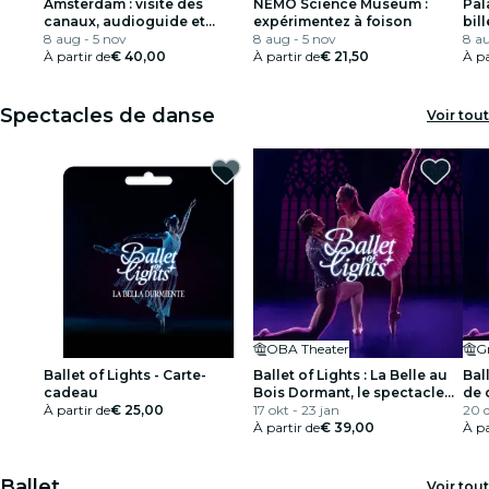
Amsterdam : visite des
NEMO Science Museum :
Pal
canaux, audioguide et
expérimentez à foison
bil
entrée au Rijksmuseum
8 aug - 5 nov
8 aug - 5 nov
8 au
À partir de
€ 40,00
À partir de
€ 21,50
À pa
Spectacles de danse
Voir tout
OBA Theater
G
Ballet of Lights - Carte-
Ballet of Lights : La Belle au
Bal
cadeau
Bois Dormant, le spectacle
de 
À partir de
€ 25,00
de danse et de lumière
17 okt - 23 jan
20 d
À partir de
€ 39,00
À pa
Ballet
Voir tout