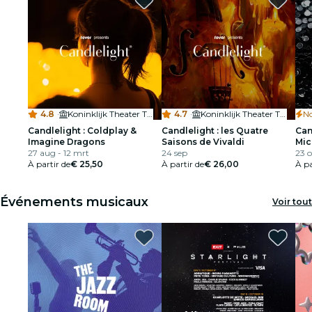
4.8
·
Koninklijk Theater Tuschinski
4.7
·
Koninklijk Theater Tuschinski
No
Candlelight : Coldplay &
Candlelight : les Quatre
Can
Imagine Dragons
Saisons de Vivaldi
Mic
27 aug - 12 mrt
24 sep
23 o
À partir de
€ 25,50
À partir de
€ 26,00
À pa
Événements musicaux
Voir tout