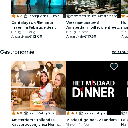
4.2
·
Fabrique des Lumières
Verzetsmuseum Amsterdam
4
Coldplay : un film pour
Verzetsmuseum à
Hui
l’avenir à Fabrique des
Amsterdam : billet d'entrée +
mon
Lumières
8 aug - 22 aug
guide audio
8 aug - 5 nov
lon
8 au
À partir de
€ 12,00
À partir de
€ 17,50
À pa
Gastronomie
Voir tout
4.8
·
Henri Willig Store
4.0
·
Lieux multiples
Amsterdam : Hollandse
Misdaadigdiner - Zaandam
Le 
Kaasproeverij chez Henri
15 nov - 14 feb
Har