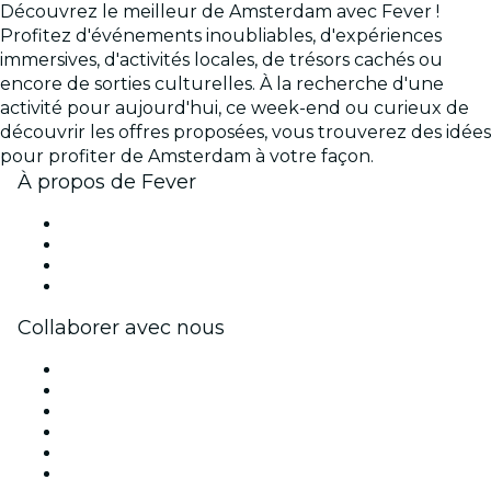
Découvrez le meilleur de Amsterdam avec Fever !
Profitez d'événements inoubliables, d'expériences
immersives, d'activités locales, de trésors cachés ou
encore de sorties culturelles. À la recherche d'une
activité pour aujourd'hui, ce week-end ou curieux de
découvrir les offres proposées, vous trouverez des idées
pour profiter de Amsterdam à votre façon.
À propos de Fever
Presse
Travailler chez Fever
Cartes-cadeaux
Centre d'aide
Collaborer avec nous
Fever Zone
Publiez votre événement
Événements d'entreprise et avantages
Programme d'affiliation
Programme d'ambassadeurs et d'influenceurs
Partenariats avec des marques