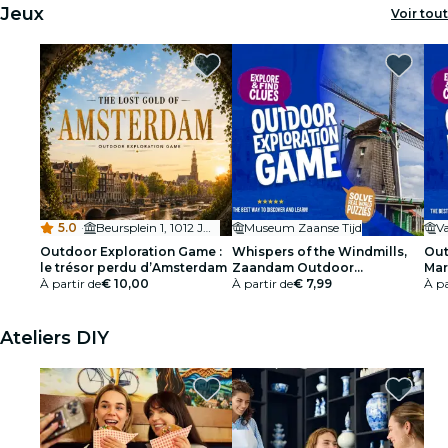
Jeux
Voir tout
5.0
·
Beursplein 1, 1012 JW Amsterdam, Netherlands
Museum Zaanse Tijd
V
Outdoor Exploration Game :
Whispers of the Windmills,
Out
le trésor perdu d’Amsterdam
Zaandam Outdoor
Mar
À partir de
€ 10,00
Exploration Game
À partir de
€ 7,99
À pa
Ateliers DIY