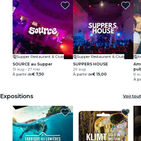
Supper Restaurant & Club
Supper Restaurant & Club
A
SOURCE au Supper
SUPPERS HOUSE
Ams
13 aug - 27 mei
29 aug
pub
À partir de
€ 7,50
À partir de
€ 15,00
Dist
8 au
À pa
Expositions
Voir tout