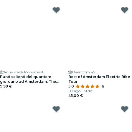
Anne Frank Monument
Overtoom 45
Punti salienti del quartiere
Best of Amsterdam Electric Bike
giordano ad Amsterdam: The
Tour
Cursed Houses - Gioco
9,99 €
5.0
(1)
esplorativo
09 ago - 31 dic
45,00 €