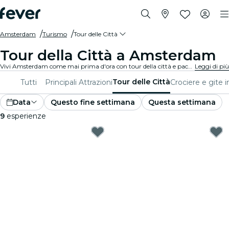
Amsterdam
Turismo
Tour delle Città
Tour della Città a Amsterdam
Vivi Amsterdam come mai prima d'ora con tour della città e pacchetti turistici. Mentre esplori i famosi luoghi di interesse, le gemme nascoste e i luoghi tipici di Amsterdam, scoprirai le storie che danno vita alla città.
Leggi di più
Tour delle Città
Tutti
Principali Attrazioni
Crociere e gite i
Data
Questo fine settimana
Questa settimana
9
esperienze