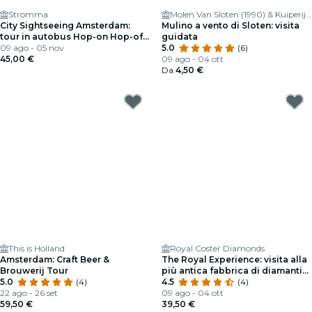
Stromma
Molen Van Sloten (1990) & Kuiperij Museum - Windmill
City Sightseeing Amsterdam:
Mulino a vento di Sloten: visita
tour in autobus Hop-on Hop-off
guidata
+ giro in barca
09 ago - 05 nov
5.0
(6)
45,00 €
09 ago - 04 ott
Da
4,50 €
This is Holland
Royal Coster Diamonds
Amsterdam: Craft Beer &
The Royal Experience: visita alla
Brouwerij Tour
più antica fabbrica di diamanti
5.0
(4)
del mondo
4.5
(4)
22 ago - 26 set
09 ago - 04 ott
59,50 €
39,50 €