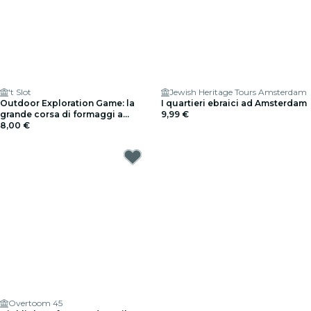
't Slot
Jewish Heritage Tours Amsterdam
Outdoor Exploration Game: la
I quartieri ebraici ad Amsterdam
grande corsa di formaggi a
9,99 €
Gouda
8,00 €
Overtoom 45