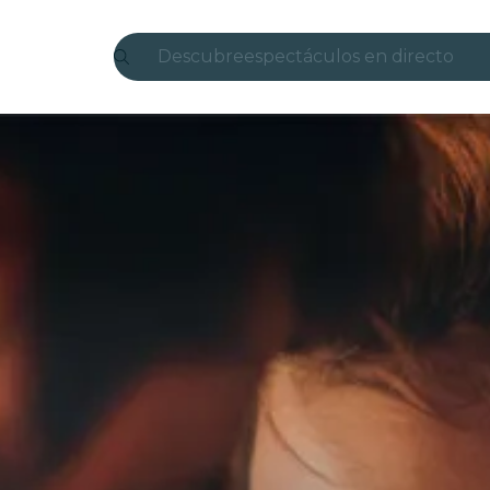
Descubre
espectáculos en directo
Madrid
candlelight
Londres
experiencias y ciudades
São Paulo
exposiciones
Seúl
recorridos por la ciudad
conciertos