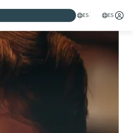
ES
ES