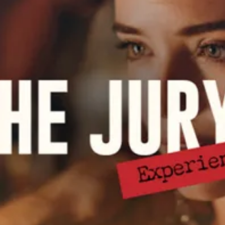
restaurantes
cine