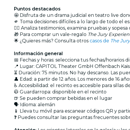
Puntos destacados
🤩 Disfruta de un drama judicial en teatro live don
🫵 Toma decisiones difíciles a lo largo de todo el e
🕵️‍♂️ Analiza testimonios, examina pruebas y sope
🎁 Para comprar un vale-regalo
The Jury Experien
🌟 ¿Quieres más? Consulta otros
casos de
The Jur
Información general
📅 Fechas y horas: selecciona tus fechas/horarios 
📍 Lugar: CAPITOL Theater GmbH Offenbach Kaiser
⏳ Duración: 75 minutos. No hay descanso. Las puert
👤 Edad: a partir de 12 años. Los menores de 16 a
♿ Accesibilidad: el recinto es accesible para sillas 
🧥 Guardarropa: disponible en el recinto
🍺 Se pueden comprar bebidas en el lugar
🗣️ Idioma: alemán
📱 Lleva tu móvil para escanear códigos QR y par
❓ Puedes consultar las preguntas frecuentes sobr